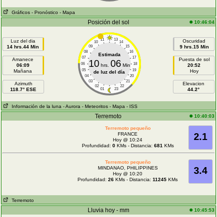
Gráficos
- Pronóstico
- Mapa
Posición del sol
10:46:04
11
13
Luz del dia
Oscuridad
10
14
14 hrs.44 Min
09
15
9 hrs.15 Min
08
16
Estimada
07
17
Amanece
Puesta de sol
10
06
06
18
06:09
hrs.
Min
20:52
05
19
Mañana
Hoy
de luz del día
04
20
03
21
Azimuth
Elevacion
02
22
118.7° ESE
01
23
44.2°
Información de la luna
- Aurora
- Meteoritos
- Mapa
- ISS
Terremoto
10:40:03
Terremoto pequeño
FRANCE
2.1
Hoy @ 10:24
Profundidad:
0
KMs - Distancia:
681
KMs
Terremoto pequeño
MINDANAO, PHILIPPINES
3.4
Hoy @ 10:20
Profundidad:
26
KMs - Distancia:
11245
KMs
Terremoto
Lluvia hoy - mm
10:45:53