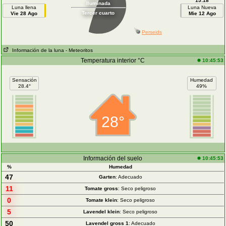
15:18
Iluminada
Luna llena
Luna Nueva
Tercer cuarto
Vie 28 Ago
Mie 12 Ago
Perseids
Información de la luna
- Meteoritos
Temperatura interior °C
10:45:53
Sensación
Humedad
28.4°
49%
28°
Información del suelo
10:45:53
%
Humedad
47
Garten
: Adecuado
11
Tomate gross
: Seco peligroso
0
Tomate klein
: Seco peligroso
5
Lavendel klein
: Seco peligroso
50
Lavendel gross 1
: Adecuado