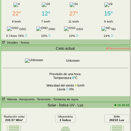
22°
12°
27°
15°
9 km/h
7 km/h
11 km/h
9 km/h
OSO
ONO
OSO
NO
5.74mm 78%
20%
10%
24%
Detalles
- Textos
Cielo actual
Desconectado
Unknown
Previsión de una hora:
Temperatura
0
°C
Velocidad del viento
0
km/h
Lluvia
0%
Historia
- Aeropuerto
- Terremoto
- Tormenta de rayos
Solar - Índice UV - Lux
10:45:53
Radiación solar
Ultravioleta
Brillo
233.57 W/m²
2 Índice
28210 Lux