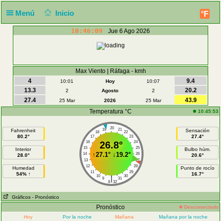
Menú
Inicio
°F
10:46:09
Jue 6 Ago 2026
Max Viento | Ráfaga - kmh
4
9.4
10:01
Hoy
10:07
13.3
20.2
2
Agosto
2
27.4
43.9
25 Mar
2026
25 Mar
Temperatura °C
10:45:53
20
19
21
Fahrenheit
Sensación
18
22
80.2°
27.4°
17
23
16
26.8°
24
15
25
Interior
Bulbo húm.
↑
27.1°
↓
19.2°
14
26
28.0°
20.6°
13
27
12
28
Humedad
Punto de rocío
11
29
54% ↑
16.7°
10
30
|
9
31
8
32
Gráficos
- Pronóstico
Pronóstico
Desconectado
Hoy
Por la noche
Mañana
Mañana por la noche