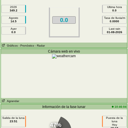
2026
Ultima hora
349.2
0.0
Agosto
Tasa de lluvia/m
0.0
14.5
0.0000
Ayer
Last rain
0.0
01-08-2026
Gráficos
- Pronóstico
- Radar
Cámara web en vivo
Agrandar
Información de la fase lunar
10:46:04
Salida de la luna
Puesta de la
23:51
luna
47%
Hoy