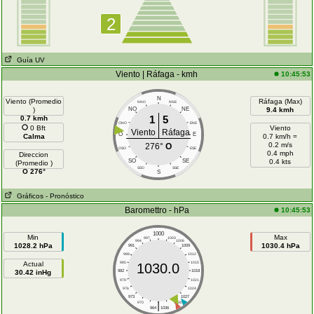
2
Guía UV
Viento | Ráfaga - kmh
10:45:53
N
Viento (Promedio
Ráfaga (Max)
NNO
NNE
)
NO
NE
9.4 kmh
1
5
0.7 kmh
ONO
ENE
0 Bft
Viento
Viento
Ráfaga
O
E
Calma
0.7 km/h =
0.2 m/s
276°
O
OSO
ESE
0.4 mph
Direccion
SO
SE
0.4 kts
(Promedio )
SSO
SSE
O 276°
S
Gráficos
- Pronóstico
Baromettro - hPa
10:45:53
1000
Min
Max
997
1003
994
1006
1028.2 hPa
1030.4 hPa
991
1009
988
1012
Actual
985
1015
1030.0
30.42 inHg
982
1018
979
1021
976
1024
973
1027
|
970
1030
964
1036