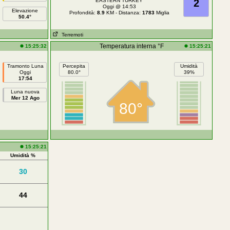
EASTERN TURKEY
2
Oggi @ 14:53
Elevazione
Profondità:
8.9
KM - Distanza:
1783
Miglia
50.4°
Terremoti
Temperatura interna °F
15:25:32
15:25:21
Tramonto Luna
Percepita
Umidità
Oggi
80.0°
39%
17:54
Luna nuova
Mer 12 Ago
80°
15:25:21
Umidità %
30
44