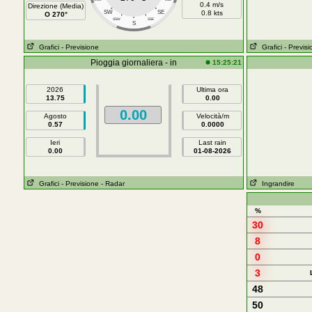
0.4 m/s
Direzione (Media)
SW
SE
0.8 kts
O 270°
SSW
SSE
S
Grafici
- Previsione
Grafici
- Previs
Pioggia giornaliera - in
15:25:21
2026
Ultima ora
13.75
0.00
0.00
Agosto
Velocità/m
0.57
0.0000
Ieri
Last rain
0.00
01-08-2026
Grafici
- Previsione
- Radar
Ingrandire
%
30
8
0
3
48
50