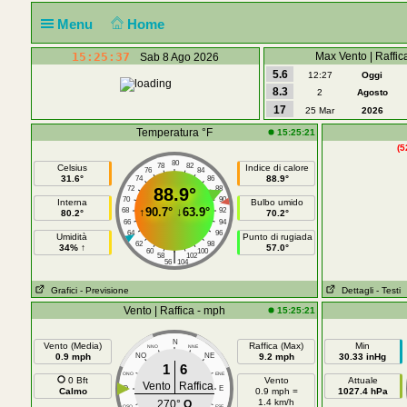
Menu
Home
15:25:37
Max Vento | Raffic
Sab 8 Ago 2026
5.6
12:27
Oggi
8.3
2
Agosto
17
25 Mar
2026
Temperatura °F
15:25:21
(5
80
78
82
Celsius
Indice di calore
76
84
31.6°
88.9°
74
86
72
88.9°
88
70
90
Interna
Bulbo umido
↑
90.7°
↓
63.9°
68
92
80.2°
70.2°
66
94
64
96
Umidità
Punto di rugiada
62
98
34% ↑
57.0°
60
100
|
58
102
56
104
Grafici
- Previsione
Dettagli
- Testi
Vento | Raffica - mph
15:25:21
N
Vento (Media)
Raffica (Max)
Min
NNO
NNE
0.9 mph
NO
NE
9.2 mph
30.33 inHg
1
6
ONO
ENE
0 Bft
Vento
Attuale
Vento
Raffica
O
E
Calmo
0.9 mph =
1027.4 hPa
1.4 km/h
270°
O
OSO
ESE