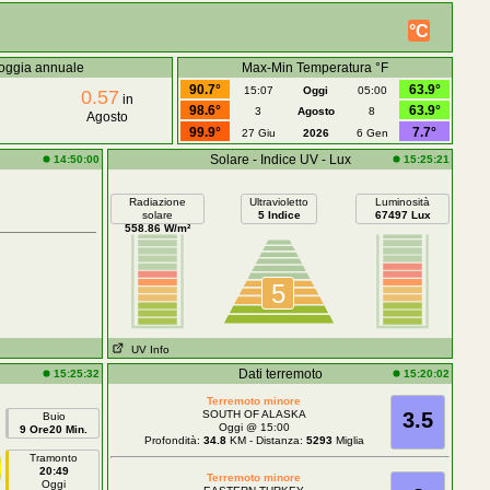
°C
oggia annuale
Max-Min Temperatura °F
90.7°
63.9°
15:07
Oggi
05:00
0.57
in
98.6°
63.9°
3
Agosto
8
Agosto
99.9°
7.7°
27 Giu
2026
6 Gen
Solare - Indice UV - Lux
14:50:00
15:25:21
Radiazione
Ultravioletto
Luminosità
solare
5 Indice
67497 Lux
558.86 W/m²
5
UV Info
Dati terremoto
15:25:32
15:20:02
Terremoto minore
SOUTH OF ALASKA
3.5
Buio
Oggi @ 15:00
9 Ore20 Min.
Profondità:
34.8
KM - Distanza:
5293
Miglia
Tramonto
20:49
Terremoto minore
Oggi