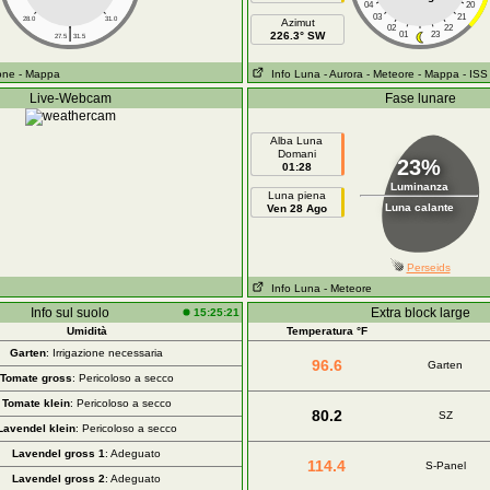
04
20
03
21
28.0
31.0
Azimut
|
02
22
226.3° SW
01
23
27.5
31.5
ione
- Mappa
Info Luna
- Aurora
- Meteore
- Mappa
- ISS
Live-Webcam
Fase lunare
Alba Luna
Domani
23%
01:28
Luminanza
Luna piena
Luna calante
Ven 28 Ago
Perseids
Info Luna
- Meteore
Info sul suolo
Extra block large
15:25:21
Umidità
Temperatura °F
Garten
: Irrigazione necessaria
96.6
Garten
Tomate gross
: Pericoloso a secco
Tomate klein
: Pericoloso a secco
80.2
SZ
Lavendel klein
: Pericoloso a secco
Lavendel gross 1
: Adeguato
114.4
S-Panel
Lavendel gross 2
: Adeguato