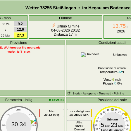
Wetter 78256 Steißlingen • im Hegau am Bodensee
a - mph
Fulmine
Pi
9.2
00:24
13.75
Ultimo fulmine
in
12.6
2
04-08-2026 20:32
2026
Distanza 17 mi
27.3
25 Mar
Previsione
Condizioni attuali
2): WU forecast file not ready
wufct_it-IT_e.txt
Unknown
Previsione di un'ora:
Temperatura
32
°F
Vento
0
mph
Pioggia
0%
Storia
- Aeroporto
- Terremoti
- Fulmine
Barometro - inHg
Posizione del sole
15:25:21
29.5
11
13
Max
Luce del giorno
10
14
30.42 inHg
14 Ore39 Min.
09
15
29.0
30.0
08
16
Stimato
07
17
Alba
30.34
5
23
06
18
28.5
30.5
06:11
Ore
Min.
05
19
Domani
Luce del giorno