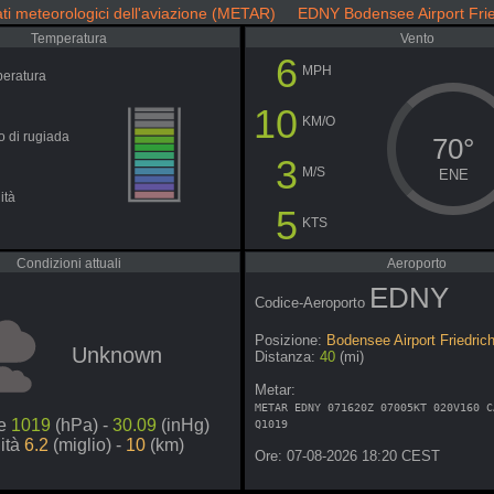
ti meteorologici dell'aviazione (METAR) EDNY Bodensee Airport Fri
Temperatura
Vento
6
MPH
eratura
10
KM/O
o di rugiada
70°
3
M/S
ENE
ità
5
KTS
Condizioni attuali
Aeroporto
EDNY
Codice-Aeroporto
Posizione:
Bodensee Airport Friedric
Unknown
Distanza:
40
(mi)
Metar:
METAR EDNY 071620Z 07005KT 020V160 C
ne
1019
(hPa) -
30.09
(inHg)
Q1019
lità
6.2
(miglio) -
10
(km)
Ore: 07-08-2026 18:20 CEST