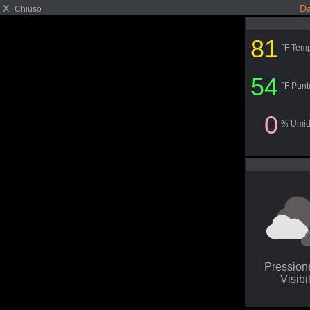
X
Da
Chiuso
81
°F Temp
54
°F Punt
0
% Umid
Pressio
Visibi