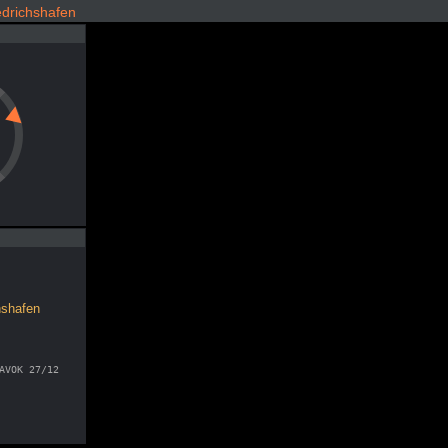
edrichshafen
hshafen
AVOK 27/12