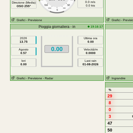
0.0 m/s
Direzione (Media)
SW
SE
0.0 kts
OSO 255°
SSW
SSE
S
Grafici
- Previsione
Grafici
- Previs
Pioggia giornaliera - in
19:16:17
2026
Ultima ora
13.75
0.00
0.00
Agosto
Velocità/m
0.57
0.0000
Ieri
Last rain
0.00
01-08-2026
Grafici
- Previsione
- Radar
Ingrandire
%
29
8
0
3
47
50