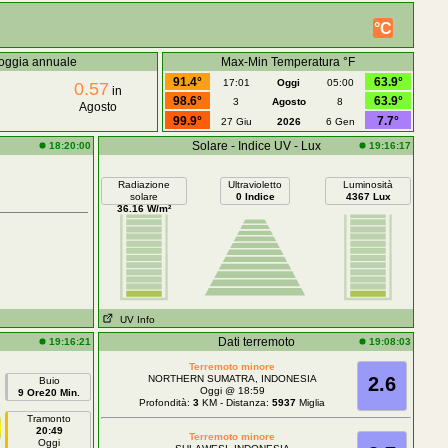
°C
oggia annuale
Max-Min Temperatura °F
91.4°
63.9°
17:01
Oggi
05:00
0.57
in
98.6°
63.9°
3
Agosto
8
Agosto
99.9°
7.7°
27 Giu
2026
6 Gen
Solare - Indice UV - Lux
18:20:00
19:16:17
Radiazione
Ultravioletto
Luminosità
solare
0 Indice
4367 Lux
36.16 W/m²
UV Info
Dati terremoto
19:16:21
19:08:03
Terremoto minore
NORTHERN SUMATRA, INDONESIA
2.6
Buio
Oggi @ 18:59
9 Ore20 Min.
Profondità:
3
KM - Distanza:
5937
Miglia
Tramonto
20:49
Terremoto minore
Oggi