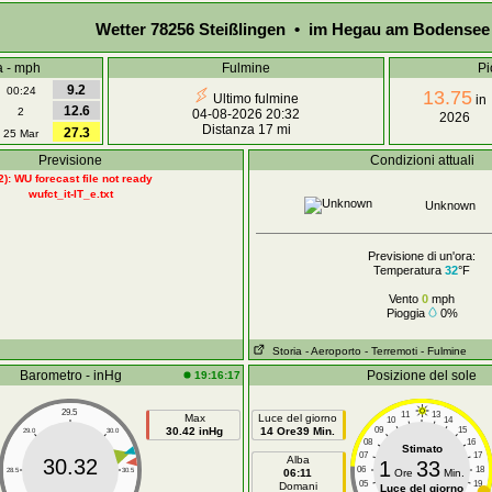
Wetter 78256 Steißlingen • im Hegau am Bodensee
a - mph
Fulmine
Pi
9.2
00:24
13.75
Ultimo fulmine
in
12.6
2
04-08-2026 20:32
2026
Distanza 17 mi
27.3
25 Mar
Previsione
Condizioni attuali
2): WU forecast file not ready
wufct_it-IT_e.txt
Unknown
Previsione di un'ora:
Temperatura
32
°F
Vento
0
mph
Pioggia
0%
Storia
- Aeroporto
- Terremoti
- Fulmine
Barometro - inHg
Posizione del sole
19:16:17
29.5
11
13
Max
Luce del giorno
10
14
30.42 inHg
14 Ore39 Min.
09
15
29.0
30.0
08
16
Stimato
07
17
Alba
30.32
1
33
06
18
28.5
30.5
06:11
Ore
Min.
05
19
Domani
Luce del giorno