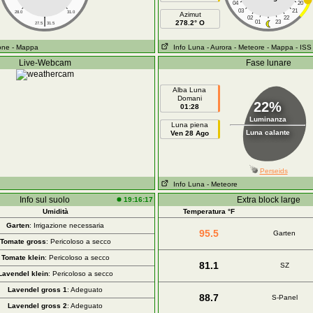
04
20
03
21
28.0
31.0
Azimut
|
02
22
278.2° O
01
23
27.5
31.5
ione
- Mappa
Info Luna
- Aurora
- Meteore
- Mappa
- ISS
Live-Webcam
Fase lunare
Alba Luna
Domani
22%
01:28
Luminanza
Luna piena
Luna calante
Ven 28 Ago
Perseids
Info Luna
- Meteore
Info sul suolo
Extra block large
19:16:17
Umidità
Temperatura °F
Garten
: Irrigazione necessaria
95.5
Garten
Tomate gross
: Pericoloso a secco
Tomate klein
: Pericoloso a secco
81.1
SZ
Lavendel klein
: Pericoloso a secco
Lavendel gross 1
: Adeguato
88.7
S-Panel
Lavendel gross 2
: Adeguato