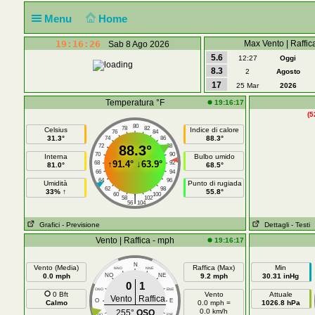
Menu
Home
19:16:26
Max Vento | Raffic
Sab 8 Ago 2026
5.6
12:27
Oggi
8.3
2
Agosto
17
25 Mar
2026
Temperatura °F
19:16:17
(5
80
78
82
Celsius
Indice di calore
76
84
31.3°
88.3°
74
86
72
88.3°
88
70
90
Interna
Bulbo umido
↑
91.4°
↓
63.9°
68
92
81.0°
68.5°
66
94
64
96
Umidità
Punto di rugiada
62
98
33% ↑
55.8°
60
100
|
58
102
56
104
Grafici
- Previsione
Dettagli
- Testi
Vento | Raffica - mph
19:16:17
N
Vento (Media)
Raffica (Max)
Min
NNO
NNE
0.0 mph
NO
NE
9.2 mph
30.31 inHg
0
1
ONO
ENE
0 Bft
Vento
Attuale
Vento
Raffica
O
E
Calmo
0.0 mph =
1026.8 hPa
0.0 km/h
255°
OSO
OSO
ESE