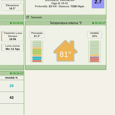
SULAWESI, INDONESIA
2.7
Oggi @ 18:42
Elevazione
Profondità:
23
KM - Distanza:
7328
Miglia
14.1°
Terremoti
Temperatura interna °F
19:16:21
19:16:17
Tramonto Luna
Percepita
Umidità
Domani
80.6°
39%
18:56
Luna nuova
Mer 12 Ago
81°
19:16:17
Umidità %
29
43