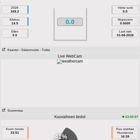
2026
Viime tunti
349.2
0.0
Elokuu
Nopeus/m
0.0
14.5
0.0000
Eilen
Last rain
0.0
01-08-2026
Kaaviot
- Sääennuste
- Tutka
Live WebCam
Suurentaa
Kuuvaiheen tiedot
23:00:07
Kuun nousu
Kuu asettaa
23:51
Huomenna
41%
16:39