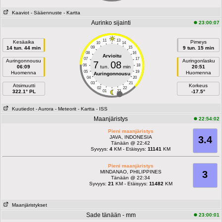
Kaaviot
- Sääennuste
- Kartta
Aurinko sijainti
23:00:07
11
13
Kesäaika
Pimeys
10
14
14 tun. 44 min
09
15
9 tun. 15 min
08
16
Arvioitu
07
17
Auringonnousu
Auringonlasku
7
08
06
18
06:09
tun.
min
20:51
05
19
Huomenna
Huomenna
Auringonnousu
04
20
03
21
Atsimuutti
Korkeus
02
22
322.1° PL
01
23
-17.5°
Kuutiedot
- Aurora
- Meteorit
- Kartta
- ISS
Maanjäristys
22:54:02
Pieni maanjäristys
JAVA, INDONESIA
3.4
Tänään @ 22:42
Syvyys:
4
KM - Etäisyys:
11141
KM
Pieni maanjäristys
MINDANAO, PHILIPPINES
3
Tänään @ 22:34
Syvyys:
21
KM - Etäisyys:
11482
KM
Maanjäristykset
Sade tänään - mm
23:00:01