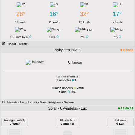
28°
16°
32°
17°
10 km/h
11 km/h
13 km/h
9 km/h
W
NE
ENE
NE
1.22mm 67%
10%
6%
7%
Tiedot
- Tekstit
Nykyinen taivas
Poissa
Unknown
Tunnin ennuste:
Lämpötila
0
°C
Tuulen nopeus
0
km/h
Sade
0%
Historia
- Lentokenttä
- Maanjäristykset
- Salama
Solar - UV-indeksi - Lux
23:00:01
Auringonsäteily
Ultravioletti
Kirkkaus
0 W/m²
0 Indeksi
0 Lux