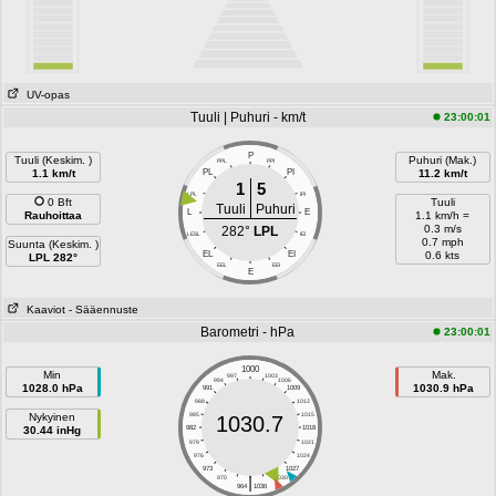
UV-opas
Tuuli | Puhuri - km/t
23:00:01
P
Tuuli (Keskim. )
Puhuri (Mak.)
PPL
PPI
1.1 km/t
PL
PI
11.2 km/t
1
5
LPL
IPI
0 Bft
Tuuli
Tuuli
Puhuri
L
E
Rauhoittaa
1.1 km/h =
0.3 m/s
282°
LPL
LESL
IEI
0.7 mph
Suunta (Keskim. )
EL
EI
0.6 kts
LPL 282°
EEL
EEI
E
Kaaviot
- Sääennuste
Barometri - hPa
23:00:01
1000
Min
Mak.
997
1003
994
1006
1028.0 hPa
1030.9 hPa
991
1009
988
1012
Nykyinen
985
1015
1030.7
30.44 inHg
982
1018
979
1021
976
1024
973
1027
|
970
1030
964
1036