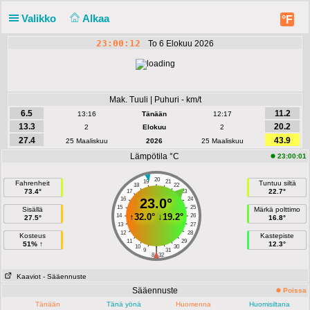
Valikko
Alkaa
°F
23:00:12
To 6 Elokuu 2026
Mak. Tuuli | Puhuri - km/t
6.5
11.2
13:16
Tänään
12:17
13.3
20.2
2
Elokuu
2
27.4
43.9
25 Maaliskuu
2026
25 Maaliskuu
Lämpötila °C
23:00:01
20
19
21
Fahrenheit
Tuntuu siltä
18
22
73.4°
22.7°
17
23
16
23.0°
24
15
25
Sisällä
Märkä polttimo
↑
32.0°
↓
19.2°
14
26
27.5°
16.8°
13
27
12
28
Kosteus
Kastepiste
11
29
51% ↑
12.3°
10
30
|
9
31
8
32
Kaaviot
- Sääennuste
Sääennuste
Poissa
Tänään
Tänä yönä
Huomenna
Huomisiltana