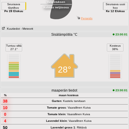
Valaistuksen
Seuraava
Seuraava uusi
Kolmas neljäsosa
täysikuu
kuu
Pe 28 Elokuu
Ke 12 Elokuu
Perseids
Kuutiedot
- Meteorit
Sisälämpötila °C
23:00:01
Tuntuu siltä
Kosteus
27.1°
38%
28°
maaperän tiedot
23:00:01
%
maan kosteus
38
Garten
: Kastelu tarvitaan
10
Tomate gross
: Vaarallinen Kuiva
0
Tomate klein
: Vaarallinen Kuiva
4
Lavendel klein
: Vaarallinen Kuiva
50
Lavendel gross 1
: Riittävä