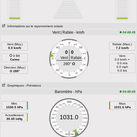
Informations sur le rayonnement solaire
Vent | Rafale - km/h
04:48:49
N
Vent (Moy.)
Rafale (Maxi.)
NNO
NNE
0.0 km/h
NO
NE
7.2 km/h
0
0
ONO
ENE
0 Bft
Vent
Vent
Rafale
O
E
Calme
0.0 km/h =
0.0 m/s
280°
O
OSO
ESE
0.0 mph
Direction (Moy.)
SO
SE
0.0 kts
O 280°
SSO
SSE
S
Graphiques
- Prévisions
Baromètre - hPa
04:48:49
1000
Mini.
Maxi.
997
1003
994
1006
1030.5 hPa
1031.6 hPa
991
1009
988
1012
Actuellement
985
1015
1031.0
30.45 inHg
982
1018
979
1021
976
1024
973
1027
|
970
1030
964
1036