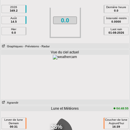
2026
Dernière heure
349.2
0.0
Août
Intensité mm/m
0.0
14.5
0.0000
Hier
Last rain
0.0
01-08-2026
Graphiques
- Prévisions
- Radar
Vue du ciel actuel
Agrandir
Lune et Météores
04:48:55
Lever de lune
Coucher de lune
Demain
Aujourd'hui
38%
00:31
16:39