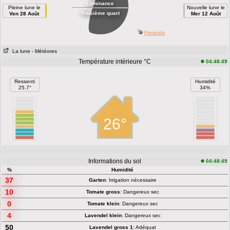
Luminance
Pleine lune le
Nouvelle lune le
Troisième quart
Ven 28 Août
Mer 12 Août
Perseids
La lune
- Météores
Température intérieure °C
04:48:49
Ressenti
Humidité
25.7°
34%
26°
Informations du sol
04:48:49
%
Humidité
37
Garten
: Irrigation nécessaire
10
Tomate gross
: Dangereux sec
0
Tomate klein
: Dangereux sec
4
Lavendel klein
: Dangereux sec
50
Lavendel gross 1
: Adéquat