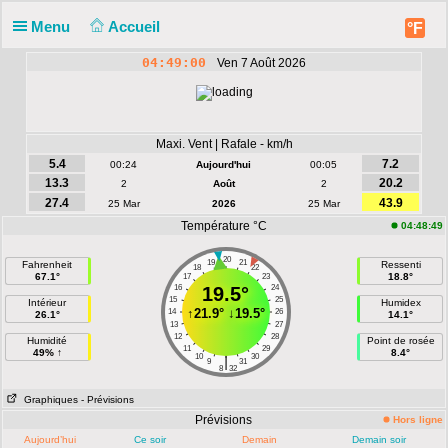
Menu
Accueil
°F
04:49:00
Ven 7 Août 2026
Maxi. Vent | Rafale - km/h
5.4
7.2
00:24
Aujourd'hui
00:05
13.3
20.2
2
Août
2
27.4
43.9
25 Mar
2026
25 Mar
Température °C
04:48:49
20
19
21
Fahrenheit
Ressenti
18
22
67.1°
18.8°
17
23
16
19.5°
24
15
25
Intérieur
Humidex
↑
21.9°
↓
19.5°
14
26
26.1°
14.1°
13
27
12
28
Humidité
Point de rosée
11
29
49% ↑
8.4°
10
30
|
9
31
8
32
Graphiques
- Prévisions
Prévisions
Hors ligne
Aujourd’hui
Ce soir
Demain
Demain soir