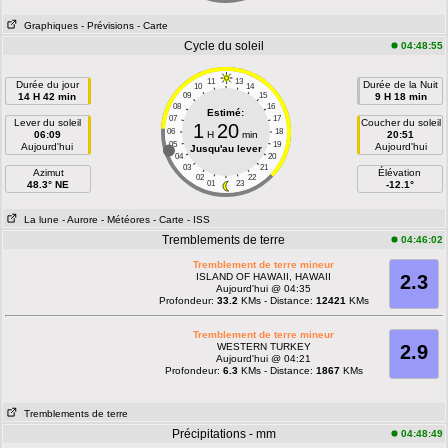
Graphiques
- Prévisions
- Carte
Cycle du soleil
04:48:55
11
13
Durée du jour
Durée de la Nuit
10
14
14 H 42 min
09
15
9 H 18 min
08
16
Estimé:
07
17
Lever du soleil
Coucher du soleil
1
20
06
18
06:09
H
min
20:51
05
19
Aujourd'hui
Aujourd'hui
Jusqu'au lever
04
20
03
21
Azimut
Élévation
02
22
48.3° NE
01
23
-12.1°
La lune
- Aurore
- Météores
- Carte
- ISS
Tremblements de terre
04:46:02
Tremblement de terre mineur
ISLAND OF HAWAII, HAWAII
2.3
Aujourd'hui @ 04:35
Profondeur:
33.2
KMs - Distance:
12421
KMs
Tremblement de terre mineur
WESTERN TURKEY
2.9
Aujourd'hui @ 04:21
Profondeur:
6.3
KMs - Distance:
1867
KMs
Tremblements de terre
Précipitations - mm
04:48:49