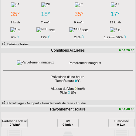
35°
18°
35°
17°
7 km/h
7 km/h
9 km/h
12 km/h
S
NNE
SSO
O
6%
19%
24%
1.77mm 56%
Détails
- Textes
Conditions Actuelles
04:20:00
Partiellement nuageux
Prévisions d'une heure:
Température
0
°C
Vitesse du Vent
0
km/h
Pluie
0%
Climatologie
- Aéroport
- Tremblements de terre
- Foudre
Rayonnement solaire
04:48:49
Radiations solaire
UV
Luminosité
0 W/m²
0 Index
0 Lux