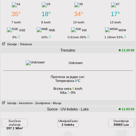
35°
18°
34°
17°
7 km/h
8 km/h
10 km/h
13 km/h
SSE
NNE
SW
WSW
3%
24%
0.61mm 36%
1.18mm 53%
Detalje
- Tekstove
Trenutno
11:20:00
Unknown
Прогноза за један сат:
Temperatura
0
°C
Brzina vetra
0
km/h
Kiša
0%
Istorija
- Aerodrom
- Zemljotresi
- Munja
Sunce - UV-Indeks - Luks
11:53:53
Sunčevo
Ultraljubičasto
Osvetljenje
zračenje
2 Indeks
35883 Lux
297.1 W/m²