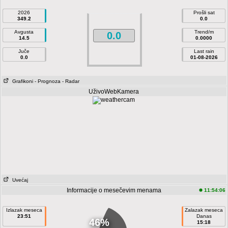
2026
Prošli sat
349.2
0.0
Avgusta
Trend/m
0.0
14.5
0.0000
Juče
Last rain
0.0
01-08-2026
Grafikoni
- Prognoza
- Radar
UživoWebKamera
Uvećaj
Informacije o mesečevim menama
11:54:06
Izlazak meseca
Zalazak meseca
23:51
Danas
46%
15:18