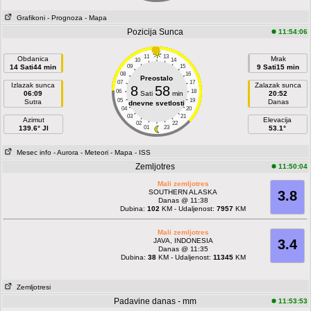
Grafikoni
- Prognoza
- Mapa
Pozicija Sunca
11:54:06
11
13
Obdanica
Mrak
10
14
14 Sati44 min
09
15
9 Sati15 min
08
16
Preostalo
07
17
Izlazak sunca
Zalazak sunca
8
58
06
18
06:09
Sati
min
20:52
05
19
Sutra
Danas
dnevne svetlosti
04
20
03
21
Azimut
Elevacija
02
22
139.6° JI
01
23
53.1°
Mesec info
- Aurora
- Meteori
- Mapa
- ISS
Zemljotres
11:50:04
Mali zemljotres
SOUTHERN ALASKA
3.8
Danas @ 11:38
Dubina:
102
KM - Udaljenost:
7957
KM
Mali zemljotres
JAVA, INDONESIA
3.4
Danas @ 11:35
Dubina:
38
KM - Udaljenost:
11345
KM
Zemljotresi
Padavine danas - mm
11:53:53