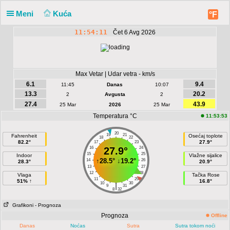
Meni
Kuća
°F
11:54:11
Čet 6 Avg 2026
Max Vetar | Udar vetra - km/s
6.1
9.4
11:45
Danas
10:07
13.3
20.2
2
Avgusta
2
27.4
43.9
25 Mar
2026
25 Mar
Temperatura °C
11:53:53
20
19
21
Fahrenheit
Osećaj toplote
18
22
82.2°
27.9°
17
23
16
27.9°
24
15
25
Indoor
Vlažne sijalice
↑
28.5°
↓
19.2°
14
26
28.3°
20.9°
13
27
12
28
Vlaga
Tačka Rose
11
29
51% ↑
16.8°
10
30
|
9
31
8
32
Grafikoni
- Prognoza
Prognoza
Offline
Danas
Noćas
Sutra
Sutra tokom noći