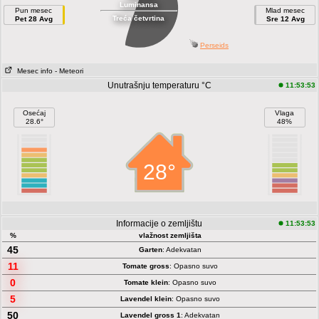
Luminansa
Pun mesec
Mlad mesec
Treća četvrtina
Pet 28 Avg
Sre 12 Avg
Perseids
Mesec info
- Meteori
Unutrašnju temperaturu °C
11:53:53
Osećaj
Vlaga
28.6°
48%
28°
Informacije o zemljištu
11:53:53
%
vlažnost zemljišta
45
Garten
: Adekvatan
11
Tomate gross
: Opasno suvo
0
Tomate klein
: Opasno suvo
5
Lavendel klein
: Opasno suvo
50
Lavendel gross 1
: Adekvatan