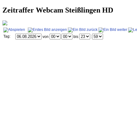
Zeitraffer Webcam Steißlingen HD
Tag:
von
:
bis
: