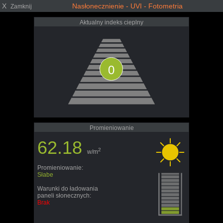
X
Nasłonecznienie - UVI - Fotometria
Zamknij
Aktualny indeks cieplny
0
Promieniowanie
62.18
2
w/m
Promieniowanie:
Słabe
Warunki do ładowania
paneli słonecznych:
Brak