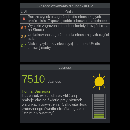
Bieżące wskazania dla indeksu UV
UVI
Opis
Bardzo wysokie zagrożenie dla nieosłoniętych
8
części ciała. Zapewnij sobie odpowiednią ochronę.
Wysokie zagrożenie dla nieosłoniętych części ciała
6-7
na Słońcu.
Umiarkowane zagrożenie dla nieosłoniętych części
3-5
ciała.
Niskie ryzyko przy ekspozycji na prom. UV dla
0-2
zdrowej osoby.
Jasność
7510
Jasność
Pomiar Jasności
Liczba odzwierciedla przybliżoną
reakcję oka na światło przy różnych
warunkach oświetlenia. Całkowitą ilość
zmierzonego światła określa się jako
"strumień świetlny".