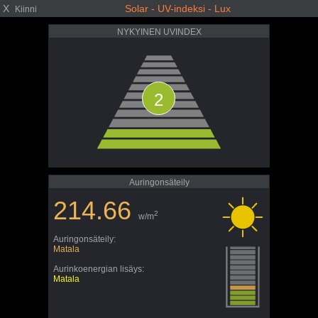
X
Solar - UV-indeksi - Lux
Kiinni
NYKYINEN UVINDEX
2
Auringonsäteily
214.66
2
w/m
Auringonsäteily:
Matala
Aurinkoenergian lisäys:
Matala