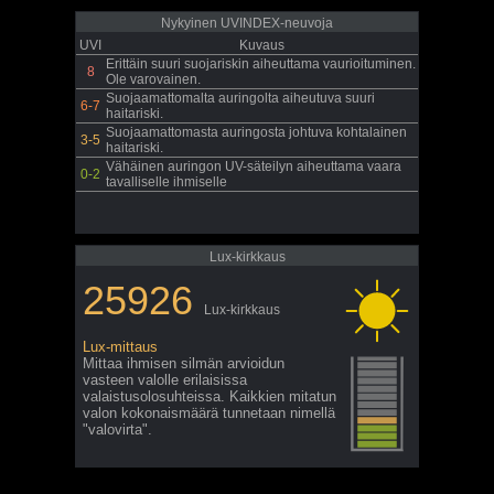
Nykyinen UVINDEX-neuvoja
UVI
Kuvaus
Erittäin suuri suojariskin aiheuttama vaurioituminen.
8
Ole varovainen.
Suojaamattomalta auringolta aiheutuva suuri
6-7
haitariski.
Suojaamattomasta auringosta johtuva kohtalainen
3-5
haitariski.
Vähäinen auringon UV-säteilyn aiheuttama vaara
0-2
tavalliselle ihmiselle
Lux-kirkkaus
25926
Lux-kirkkaus
Lux-mittaus
Mittaa ihmisen silmän arvioidun
vasteen valolle erilaisissa
valaistusolosuhteissa. Kaikkien mitatun
valon kokonaismäärä tunnetaan nimellä
"valovirta".