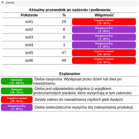
X
Zamknij
Aktualny przewodnik po sadzeniu i podlewaniu
Położenie
%
Wilgotność
Irrigation needed
soil1
29
( 25 - 50 % )
Dangerous Dry
soil2
8
( 0 - 25 % )
Dangerous Dry
soil3
0
( 0 - 25 % )
Dangerous Dry
soil4
3
( 0 - 25 % )
Irrigation needed
soil5
47
( 25 - 50 % )
Irrigation needed
soil6
49
( 25 - 50 % )
Explanation
Gleba nasycona. Występuje przez dzień lub dwa po
Saturated
( 75 - 100 % )
nawadnianiu.
Gleba jest odpowiednio wilgotna (z wyjątkiem
Adequate
( 50 - 75 % )
gruboziarnistych piasków, które wysychają w tym zakresie)
Irrigation needed
Zwykły zakres do nawadniania ciężkich gleb ilastych
( 25 - 50 % )
Dangerous Dry
Gleba niebezpiecznie wysycha dla maksymalnej produkcji.
( 0 - 25 % )