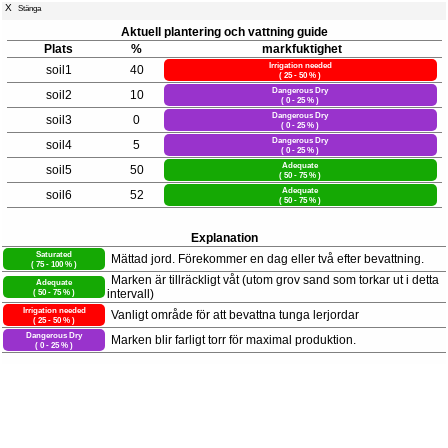
X
Stänga
Aktuell plantering och vattning guide
Plats
%
markfuktighet
Irrigation needed
soil1
40
( 25 - 50 % )
Dangerous Dry
soil2
10
( 0 - 25 % )
Dangerous Dry
soil3
0
( 0 - 25 % )
Dangerous Dry
soil4
5
( 0 - 25 % )
Adequate
soil5
50
( 50 - 75 % )
Adequate
soil6
52
( 50 - 75 % )
Explanation
Saturated
Mättad jord. Förekommer en dag eller två efter bevattning.
( 75 - 100 % )
Marken är tillräckligt våt (utom grov sand som torkar ut i detta
Adequate
( 50 - 75 % )
intervall)
Irrigation needed
Vanligt område för att bevattna tunga lerjordar
( 25 - 50 % )
Dangerous Dry
Marken blir farligt torr för maximal produktion.
( 0 - 25 % )