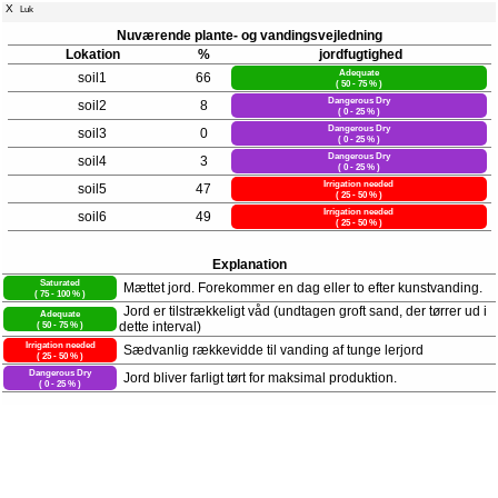
X
Luk
Nuværende plante- og vandingsvejledning
Lokation
%
jordfugtighed
Adequate
soil1
66
( 50 - 75 % )
Dangerous Dry
soil2
8
( 0 - 25 % )
Dangerous Dry
soil3
0
( 0 - 25 % )
Dangerous Dry
soil4
3
( 0 - 25 % )
Irrigation needed
soil5
47
( 25 - 50 % )
Irrigation needed
soil6
49
( 25 - 50 % )
Explanation
Saturated
Mættet jord. Forekommer en dag eller to efter kunstvanding.
( 75 - 100 % )
Jord er tilstrækkeligt våd (undtagen groft sand, der tørrer ud i
Adequate
( 50 - 75 % )
dette interval)
Irrigation needed
Sædvanlig rækkevidde til vanding af tunge lerjord
( 25 - 50 % )
Dangerous Dry
Jord bliver farligt tørt for maksimal produktion.
( 0 - 25 % )