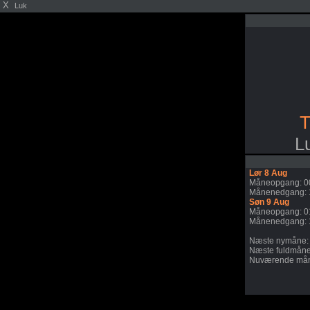
X
Luk
T
L
Lør 8 Aug
Måneopgang: 0
Månenedgang: 
Søn 9 Aug
Måneopgang: 0
Månenedgang: 
Næste nymåne:
Næste fuldmåne
Nuværende mån