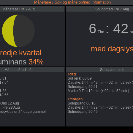
Månefase / Sol- og måne op/ned Information
Månefase Fre 7 Aug
Sol op/ned Fre 7 Aug
6
: 42
Tim
m
med dagsly
redje kvartal
uminans
34%
Måne op/ned info
Sol op/ned info
I dag
:
0:31
Sol op kl 06:09
17:54
Dagslys 14 Tim 42 min (- 02 min 52 sek 
Solnedgang 20:51
1:28
Mørke 9 Tim 19 min (+ 02 min 52 sek )
18:56
I morgen
:
 Ons 12 Aug
Solopgang 06:10
: Fre 28 Aug
Dagslys 14 Tim 39 min (- 02 min 53 sek 
ecyklus er 24 dage gammel
Solnedgang 20:49