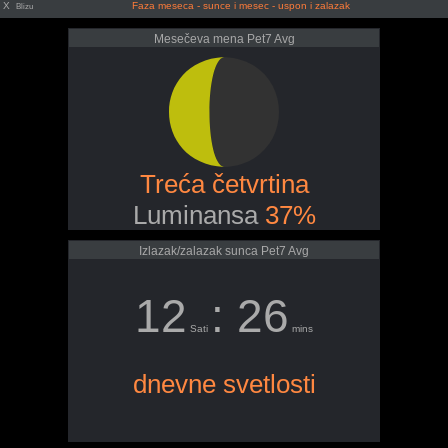
X
Faza meseca - sunce i mesec - uspon i zalazak
Blizu
Mesečeva mena Pet7 Avg
Treća četvrtina
Luminansa
37%
Izlazak/zalazak sunca Pet7 Avg
12
: 26
Sati
mins
dnevne svetlosti