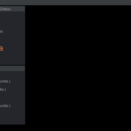
 Elokuu
in
a
untia )
ia )
untia )