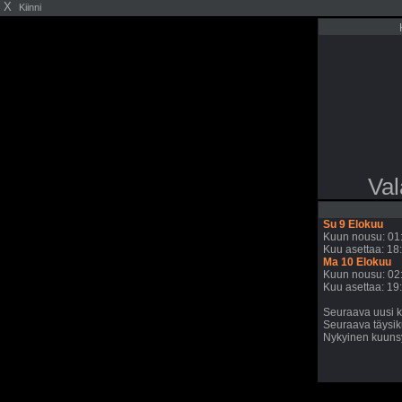
X
Kiinni
Val
Su 9 Elokuu
Kuun nousu: 01
Kuu asettaa: 18
Ma 10 Elokuu
Kuun nousu: 02
Kuu asettaa: 19
Seuraava uusi k
Seuraava täysik
Nykyinen kuunsy