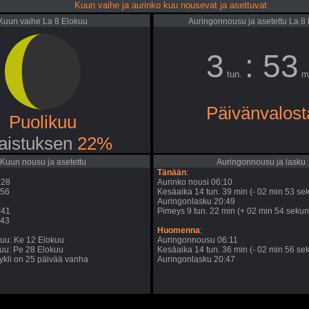
Kuun vaihe ja aurinko kuu nousevat ja asettuvat
Kuun vaihe La 8 Elokuu
Auringonnousu ja asetettu La 8
3
: 53
tun.
m
Päivänvalost
Puolikuu
aistuksen
22%
Kuun nousu ja asetettu
Auringonnousu ja lasku
Tänään
:
:28
Aurinko nousi 06:10
:56
Kesäaika 14 tun. 39 min (- 02 min 53 sek
Auringonlasku 20:49
:41
Pimeys 9 tun. 22 min (+ 02 min 54 sekunt
:43
Huomenna
:
uu: Ke 12 Elokuu
Auringonnousu 06:11
uu: Pe 28 Elokuu
Kesäaika 14 tun. 36 min (- 02 min 56 sek
kli on 25 päivää vanha
Auringonlasku 20:47