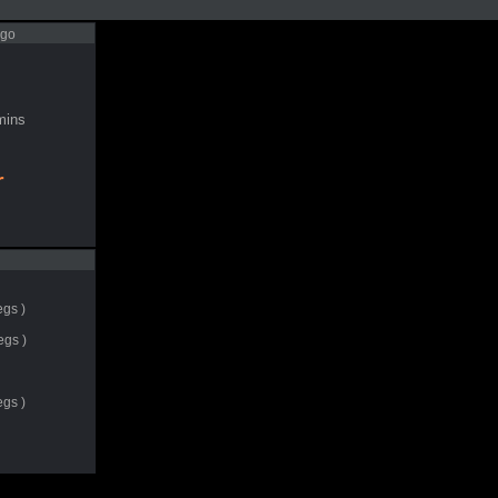
Ago
ins
r
egs )
egs )
egs )