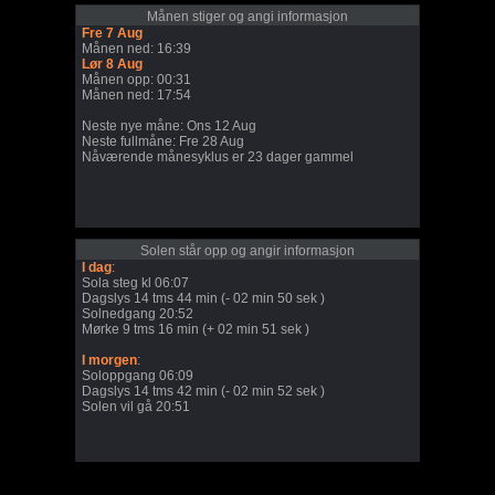
Månen stiger og angi informasjon
Fre 7 Aug
Månen ned: 16:39
Lør 8 Aug
Månen opp: 00:31
Månen ned: 17:54
Neste nye måne: Ons 12 Aug
Neste fullmåne: Fre 28 Aug
Nåværende månesyklus er 23 dager gammel
Solen står opp og angir informasjon
I dag
:
Sola steg kl 06:07
Dagslys 14 tms 44 min (- 02 min 50 sek )
Solnedgang 20:52
Mørke 9 tms 16 min (+ 02 min 51 sek )
I morgen
:
Soloppgang 06:09
Dagslys 14 tms 42 min (- 02 min 52 sek )
Solen vil gå 20:51