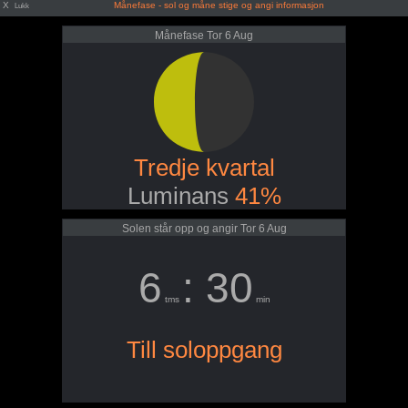
X
Månefase - sol og måne stige og angi informasjon
Lukk
Månefase Tor 6 Aug
Tredje kvartal
Luminans
41%
Solen står opp og angir Tor 6 Aug
6
: 30
tms
min
Till soloppgang