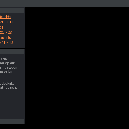
aurids
ct 9 > 11
ds
 21 > 23
aurids
 11 > 13
ns de
er op elk
ijn gewoon
halve bij
et bekijken
it het zicht