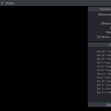
X
Sluiten
Huidige
Meteore
Meteo
Me
Zichtbaar
J
Dec 28 > Ja
Apr 16 > Me
Apr 19 > Me
Jul 3 > Aug
Jul 12 > Au
Jul 17 > Au
Sep 10 > N
Oct 2 > Nov
Oct 20 > De
Nov 6 > Dec
Dec 4 > Dec
Dec 17 > D
Ge