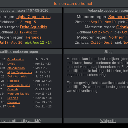
Te zien aan de hemel
 gebeurtenissen @ 07-08-2026
Volgende gebeurtenissen
n regen:
alpha Capricornids
Meteoren regen:
Southern T
Zichtbaar
Jul 3 - Aug 15
Zichtbaar
Sep 10 - Nov 19
piek
O
ren regen:
Delta Aquariids
Meteoren regen:
Orioni
Zichtbaar
Jul 12 - Aug 22
Zichtbaar
Oct 2 - Nov 7
piek
Oct
teoren regen:
Perseids
Meteoren regen:
Northern T
Jul 17 - Aug 26
piek Aug 12 > 14
Zichtbaar
Oct 20 - Dec 9
piek
Nov
aarlijkse meteoren regen
Uitleg
Meteoren kun je het best bekijken tijde
n 12
Quadrantids
↑ Jan 3 > 5
nachturen, hoewel meteoren de atmosfe
i 1
Lyrids
↑ Apr 21 > 23
moment van de dag binnenkomen. Ze z
i 29
eta Aquariids
↑ Mei 5 > 7
moeilijker om in het daglicht te zien, be
 15
alpha Capricornids
↑ Jul 29 > 31
dageraad en schemering.
g 22
Delta Aquariids
↑ Jul 29 > 31
g 26
Perseids
↑ Aug 12 > 14
Elke omgevingslicht, maanlicht maakt h
ov 19
Southern Taurids
↑ Oct 9 > 11
moeilijker. Ze worden het beste gezien u
 7
Orionids
↑ Oct 21 > 23
van stadsverlichting.
c 9
Northern Taurids
↑ Nov 11 > 13
 1
Leonids
↑ Nov 16 > 18
 18
Geminids
↑ Dec 13 > 15
ec 27
Ursids
↑ Dec 21 > 23
gevens afkomstig van IMO
Wikipedia