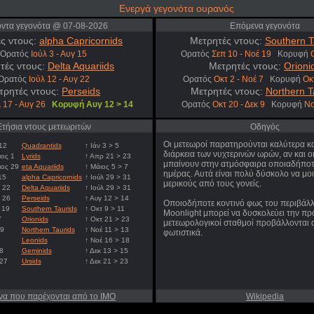
Ενεργά γεγονότα ουρανός
οντα γεγονότα @ 07-08-2026
Επόμενα γεγονότα
ς ντους:
alpha Capricornids
Μετρητές ντους:
Southern T
Ορατός
Ιούλ 3 - Αυγ 15
Ορατός
Σεπ 10 - Νοέ 19
Κορυφή
τές ντους:
Delta Aquariids
Μετρητές ντους:
Orioni
Ορατός
Ιούλ 12 - Αυγ 22
Ορατός
Οκτ 2 - Νοέ 7
Κορυφή
Οκ
τρητές ντους:
Perseids
Μετρητές ντους:
Northern T
 17 - Αυγ 26
Κορυφή Αυγ 12 > 14
Ορατός
Οκτ 20 - Δεκ 9
Κορυφή
Νο
Ετήσια ντους μετεωριτών
Οδηγός
Οι μετεωροί παρατηρούνται καλύτερα κ
12
Quadrantids
↑ Ιάν 3 > 5
διάρκεια των νυχτερινών ωρών, αν και ο
ος 1
Lyrids
↑ Απρ 21 > 23
μπαίνουν στην ατμόσφαιρα οποιαδήποτε
ιος 29
eta Aquariids
↑ Μάιος 5 > 7
ημέρας. Αυτά είναι πολύ δύσκολο να μο
15
alpha Capricornids
↑ Ιούλ 29 > 31
μερικούς από τους γονείς.
γ 22
Delta Aquariids
↑ Ιούλ 29 > 31
γ 26
Perseids
↑ Αυγ 12 > 14
Οποιοδήποτε κοντινό φως του περιβάλλ
 19
Southern Taurids
↑ Οκτ 9 > 11
Moonlight μπορεί να δυσκολεύει την πρ
7
Orionids
↑ Οκτ 21 > 23
μετεωρολογικοί σταθμοί προβάλλονται 
 9
Northern Taurids
↑ Νοέ 11 > 13
φωτιστικά.
Leonids
↑ Νοέ 16 > 18
8
Geminids
↑ Δεκ 13 > 15
 27
Ursids
↑ Δεκ 21 > 23
να που παρέχονται από το IMO
Wikipedia