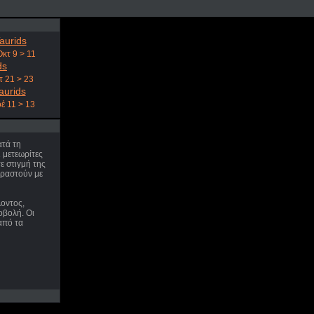
aurids
Οκτ 9 > 11
ds
τ 21 > 23
aurids
έ 11 > 13
ατά τη
ι μετεωρίτες
 στιγμή της
ιραστούν με
οντος,
οβολή. Οι
από τα