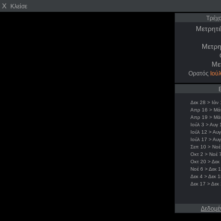
X
Κλείσε
Τρέχ
Μετρητέ
Μετρη
Με
Ορατός
Ιούλ
Δεκ 28 > Ιάν 
Απρ 16 > Μάι
Απρ 19 > Μά
Ιούλ 3 > Αυγ 
Ιούλ 12 > Αυ
Ιούλ 17 > Αυ
Σεπ 10 > Νοέ
Οκτ 2 > Νοέ 
Οκτ 20 > Δεκ
Νοέ 6 > Δεκ 1
Δεκ 4 > Δεκ 1
Δεκ 17 > Δεκ
Δεδομέ