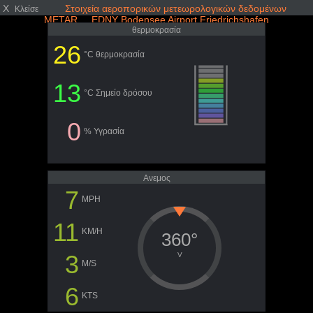
X
Στοιχεία αεροπορικών μετεωρολογικών δεδομένων
Κλείσε
METAR EDNY Bodensee Airport Friedrichshafen
θερμοκρασία
26
°C θερμοκρασία
13
°C Σημείο δρόσου
0
% Υγρασία
Ανεμος
7
MPH
11
KM/H
360°
3
V
M/S
6
KTS