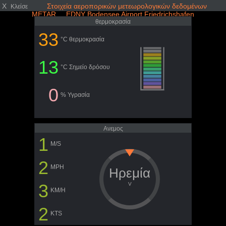
X
Στοιχεία αεροπορικών μετεωρολογικών δεδομένων
Κλείσε
METAR EDNY Bodensee Airport Friedrichshafen
θερμοκρασία
33
°C θερμοκρασία
13
°C Σημείο δρόσου
0
% Υγρασία
Ανεμος
1
M/S
2
MPH
Ηρεμία
3
V
KM/H
2
KTS