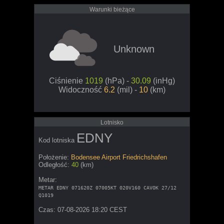
Warunki bieżące
Unknown
Ciśnienie
1019
(hPa) -
30.09
(inHg)
Widoczność
6.2
(mil) -
10
(km)
Lotnisko
EDNY
Kod lotniska
Położenie:
Bodensee Airport Friedrichshafen
Odległość:
40
(km)
Metar:
METAR EDNY 071620Z 07005KT 020V160 CAVOK 27/12
Q1019
Czas: 07-08-2026 18:20 CEST