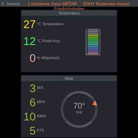
X
Lotniskowe dane METAR EDNY Bodensee Airport
Zamknij
Friedrichshafen
Temperatura
27
°C Temperatura
12
°C Punkt rosy
0
% Wilgotność
Wiatr
3
M/S
6
MPH
70°
10
ENE
KM/H
5
KTS