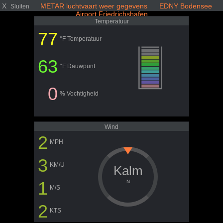
X
METAR luchtvaart weer gegevens EDNY Bodensee
Sluiten
Airport Friedrichshafen
Temperatuur
77
°F Temperatuur
63
°F Dauwpunt
0
% Vochtigheid
Wind
2
MPH
3
KM/U
Kalm
1
N
M/S
2
KTS