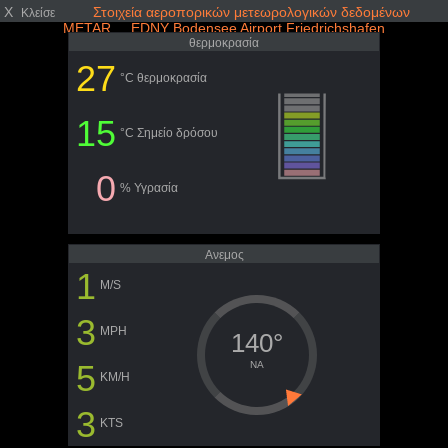
X
Στοιχεία αεροπορικών μετεωρολογικών δεδομένων
Κλείσε
METAR EDNY Bodensee Airport Friedrichshafen
θερμοκρασία
27
°C θερμοκρασία
15
°C Σημείο δρόσου
0
% Υγρασία
Ανεμος
1
M/S
3
MPH
140°
5
NA
KM/H
3
KTS