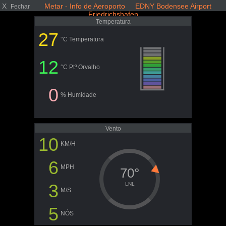
X
Metar - Info de Aeroporto EDNY Bodensee Airport
Fechar
Friedrichshafen
Temperatura
27
°C Temperatura
12
°C Ptº Orvalho
0
% Humidade
Vento
10
KM/H
6
MPH
70°
3
LNL
M/S
5
NÓS