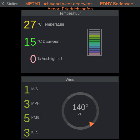
X
METAR luchtvaart weer gegevens EDNY Bodensee
Sluiten
Airport Friedrichshafen
Temperatuur
27
°C Temperatuur
15
°C Dauwpunt
0
% Vochtigheid
Wind
1
M/S
3
MPH
140°
5
ZO
KM/U
3
KTS