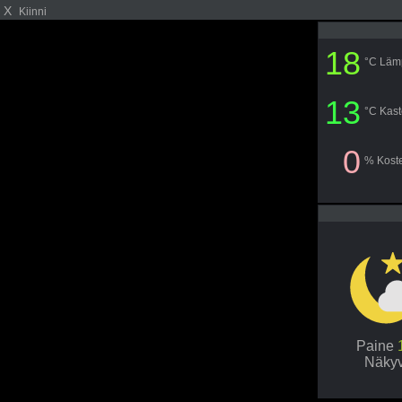
X
Kiinni
18
°C Lämp
13
°C Kast
0
% Kost
Paine
Näky