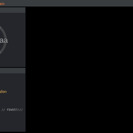
fen
taa
afen
 // FEW057///