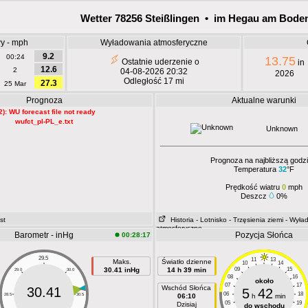
Wetter 78256 Steißlingen • im Hegau am Bode
wy - mph
Wyładowania atmosferyczne
9.2
00:24
13.75
Ostatnie uderzenie o
in
12.6
2
04-08-2026 20:32
2026
Odległość 17 mi
27.3
25 Mar
Prognoza
Aktualne warunki
2): WU forecast file not ready
wufct_pl-PL_e.txt
Unknown
Prognoza na najbliższą godzi
Temperatura
32
°F
Prędkość wiatru
0
mph
Deszcz
0%
st
Historia
- Lotnisko
- Trzęsienia ziemi
- Wyła
atmosferyczne
Barometr - inHg
Pozycja Słońca
00:28:17
29.5
11
13
Maks.
Światło dzienne
10
14
30.41 inHg
14 h 39 min
09
15
29.0
30.0
08
16
około
07
17
Wschód Słońca
30.41
5
42
06
18
28.5
30.5
06:10
h
min
05
19
Dzisiaj
do wschodu