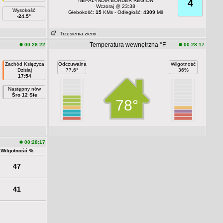
NEPAL-INDIA BORDER REGION
4
Wczoraj @ 23:38
Wysokość
Głebokość:
15
KMs - Odległość:
4309
Mil
-24.5°
Trzęsienia ziemi
Temperatura wewnętrzna °F
00:28:22
00:28:17
Zachód Księżyca
Odczuwalna
Wilgotność
Dzisiaj
77.6°
36%
17:54
Następny nów
Śro 12 Sie
78°
00:28:17
Wilgotność %
47
41