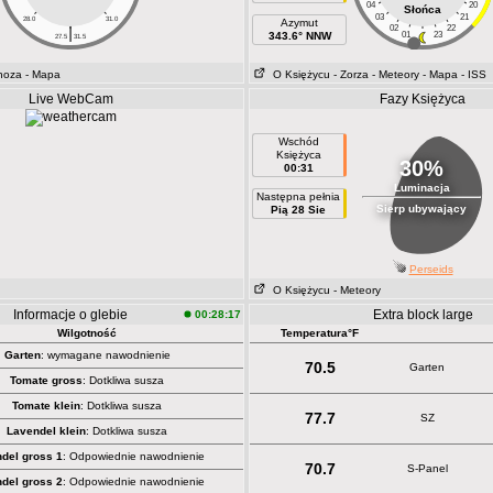
04
20
Słońca
03
21
28.0
31.0
Azymut
|
02
22
343.6° NNW
01
23
27.5
31.5
noza
- Mapa
O Księżycu
- Zorza
- Meteory
- Mapa
- ISS
Live WebCam
Fazy Księżyca
Wschód
Księżyca
30%
00:31
Luminacja
Następna pełnia
Sierp ubywający
Pią 28 Sie
Perseids
O Księżycu
- Meteory
Informacje o glebie
Extra block large
00:28:17
Wilgotność
Temperatura°F
Garten
: wymagane nawodnienie
70.5
Garten
Tomate gross
: Dotkliwa susza
Tomate klein
: Dotkliwa susza
77.7
SZ
Lavendel klein
: Dotkliwa susza
del gross 1
: Odpowiednie nawodnienie
70.7
S-Panel
del gross 2
: Odpowiednie nawodnienie