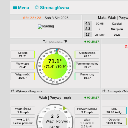
Menu
Strona główna
00:28:28
Maks. Wiatr | Pory
Sob 8 Sie 2026
4.5
00:08
Dzisiaj
8.3
2
Sierpień
17
25 Mar
2026
Temperatura °F
00:28:17
(5
70
68
72
Celsius
Odczuwalna
66
74
21.7°
70.1°
64
76
62
71.1°
78
60
80
Wewnątrz
Termometr mokry
↑
71.4°
↓
70.9°
58
82
78.4°
59.7°
56
84
54
86
Wilgotność
Punkt rosy
52
88
46% ↑
49.1°
50
90
|
48
92
46
94
Wykresy
- Prognoza
Szczegóły
- Tek
Wiatr | Porywy - mph
00:28:17
N
Wiatr (śred.)
Porywy (Maks.)
Min.
NNW
NNE
1.8 mph
NW
NE
9.2 mph
30.40 inHg
2
5
WNW
ENE
1 Bft
Wiatr
Obecnie
Wiatr
Porywy
W
E
Lekki powiew
1.8 mph =
1029.8 hPa
2.9 km/h
34°
NE
WSW
ESE