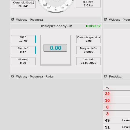
0.8 m/s
Kierunek (śred.)
SW
SE
1.6 kts
NE 34°
SSW
SSE
S
Wykresy
- Prognoza
Wykresy
- Prog
Dzisiejsze opady - in
00:28:17
2026
Ostatnia godzina
13.75
0.00
0.00
Sierpień
Natężenie/m
0.57
0.0000
Wczoraj
Last rain
0.00
01-08-2026
Wykresy
- Prognoza
- Radar
Powiększ
%
32
10
0
3
49
Laven
51
Laven