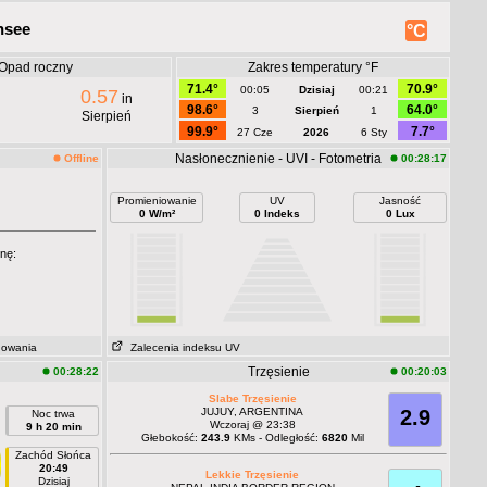
nsee
°C
Opad roczny
Zakres temperatury °F
71.4°
70.9°
00:05
Dzisiaj
00:21
0.57
in
98.6°
64.0°
3
Sierpień
1
Sierpień
99.9°
7.7°
27 Cze
2026
6 Sty
Nasłonecznienie - UVI - Fotometria
Offline
00:28:17
Promieniowanie
UV
Jasność
0 W/m²
0 Indeks
0 Lux
nę:
dowania
Zalecenia indeksu UV
Trzęsienie
00:28:22
00:20:03
Slabe Trzęsienie
JUJUY, ARGENTINA
2.9
Noc trwa
Wczoraj @ 23:38
9 h 20 min
Głebokość:
243.9
KMs - Odległość:
6820
Mil
Zachód Słońca
20:49
Lekkie Trzęsienie
Dzisiaj