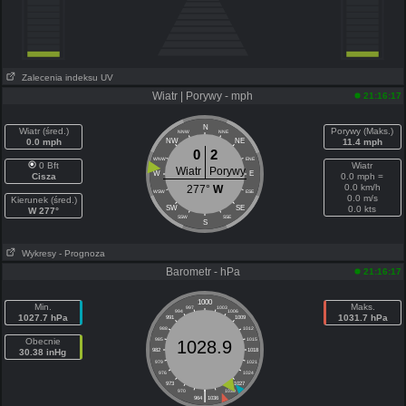
Zalecenia indeksu UV
Wiatr | Porywy - mph
21:16:17
N
Wiatr (śred.)
Porywy (Maks.)
NNW
NNE
0.0 mph
NW
NE
11.4 mph
0
2
WNW
ENE
0 Bft
Wiatr
Wiatr
Porywy
W
E
Cisza
0.0 mph =
0.0 km/h
277°
W
WSW
ESE
0.0 m/s
Kierunek (śred.)
SW
SE
0.0 kts
W 277°
SSW
SSE
S
Wykresy
- Prognoza
Barometr - hPa
21:16:17
1000
Min.
Maks.
997
1003
994
1006
1027.7 hPa
1031.7 hPa
991
1009
988
1012
Obecnie
985
1015
1028.9
30.38 inHg
982
1018
979
1021
976
1024
973
1027
|
970
1030
964
1036