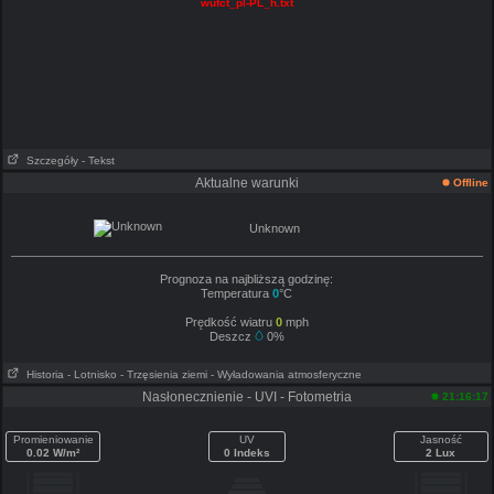
wufct_pl-PL_h.txt
Szczegóły
- Tekst
Aktualne warunki
Offline
Unknown
Prognoza na najbliższą godzinę:
Temperatura
0
°C
Prędkość wiatru
0
mph
Deszcz
0%
Historia
- Lotnisko
- Trzęsienia ziemi
- Wyładowania atmosferyczne
Nasłonecznienie - UVI - Fotometria
21:16:17
Promieniowanie
UV
Jasność
0.02 W/m²
0 Indeks
2 Lux