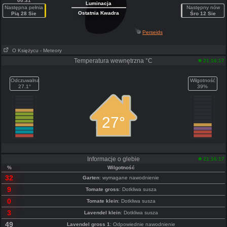
00:31
Luminacja
Następna pełnia
Następny nów
Ostatnia Kwadra
Pią 28 Sie
Śro 12 Sie
Perseids
O Księżycu
- Meteory
Temperatura wewnętrzna °C
21:16:17
Odczuwalna
Wilgotność
27.1°
39%
27°
Informacje o glebie
21:16:17
%
Wilgotność
32
Garten
: wymagane nawodnienie
9
Tomate gross
: Dotkliwa susza
0
Tomate klein
: Dotkliwa susza
3
Lavendel klein
: Dotkliwa susza
49
Lavendel gross 1
: Odpowiednie nawodnienie