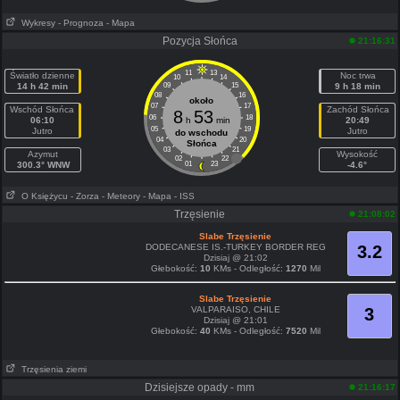
Wykresy
- Prognoza
- Mapa
Pozycja Słońca
21:16:31
11
13
Światło dzienne
Noc trwa
10
14
14 h 42 min
09
15
9 h 18 min
08
16
około
07
17
Wschód Słońca
Zachód Słońca
8
53
06
18
06:10
h
min
20:49
05
19
Jutro
Jutro
do wschodu
04
20
Słońca
03
21
Azymut
Wysokość
02
22
300.3° WNW
01
23
-4.6°
O Księżycu
- Zorza
- Meteory
- Mapa
- ISS
Trzęsienie
21:08:02
Slabe Trzęsienie
DODECANESE IS.-TURKEY BORDER REG
3.2
Dzisiaj @ 21:02
Głebokość:
10
KMs - Odległość:
1270
Mil
Slabe Trzęsienie
VALPARAISO, CHILE
3
Dzisiaj @ 21:01
Głebokość:
40
KMs - Odległość:
7520
Mil
Trzęsienia ziemi
Dzisiejsze opady - mm
21:16:17