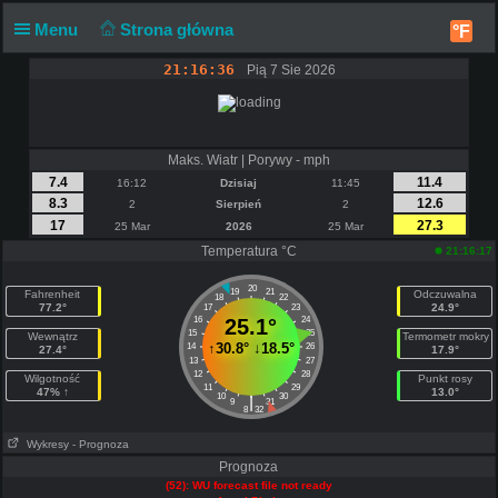
Menu
Strona główna
°F
21:16:36
Pią 7 Sie 2026
Maks. Wiatr | Porywy - mph
7.4
11.4
16:12
Dzisiaj
11:45
8.3
12.6
2
Sierpień
2
17
27.3
25 Mar
2026
25 Mar
Temperatura °C
21:16:17
20
19
21
Fahrenheit
Odczuwalna
18
22
77.2°
24.9°
17
23
16
25.1°
24
15
25
Wewnątrz
Termometr mokry
↑
30.8°
↓
18.5°
14
26
27.4°
17.9°
13
27
12
28
Wilgotność
Punkt rosy
11
29
47% ↑
13.0°
10
30
|
9
31
8
32
Wykresy
- Prognoza
Prognoza
(52): WU forecast file not ready