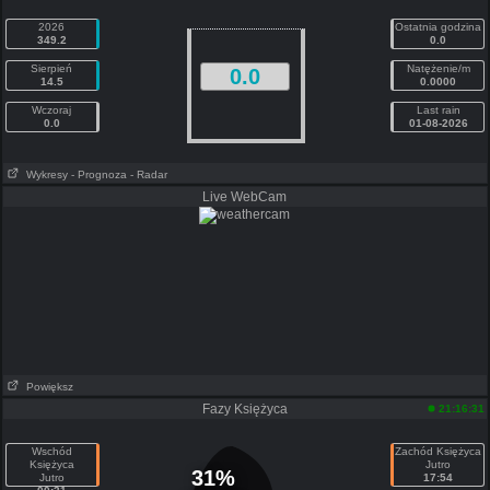
2026
Ostatnia godzina
349.2
0.0
Sierpień
Natężenie/m
0.0
14.5
0.0000
Wczoraj
Last rain
0.0
01-08-2026
Wykresy
- Prognoza
- Radar
Live WebCam
Powiększ
Fazy Księżyca
21:16:31
Wschód
Zachód Księżyca
Księżyca
Jutro
31%
Jutro
17:54