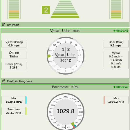
2
UV Vodič
Vjetar | Udar - mps
08:20:49
J
Vjetar (Prosj)
Udar (Max)
SSZ
SSI
0.9 mps
SZ
SI
9.2 mps
1
2
ZSZ
ISI
0 Bft
Vjetar
Vjetar
Udar
Z
E
Tišina
0.9 mph =
1.4 km/h
269°
Z
ZJZ
IJI
0.4 m/s
Smjer (Prosj)
JZ
JI
0.8 kts
Z 269°
JJZ
JJI
J
Grafovi
- Prognoza
Barometar - hPa
08:20:49
1000
Min
Max
997
1003
994
1006
1029.1 hPa
1030.2 hPa
991
1009
988
1012
Trenutno
985
1015
1029.8
30.41 inHg
982
1018
979
1021
976
1024
973
1027
|
970
1030
964
1036