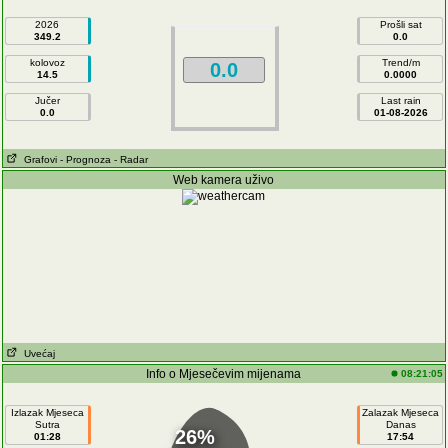
2026
Prošli sat
349.2
0.0
kolovoz
Trend/m
0.0
14.5
0.0000
Jučer
Last rain
0.0
01-08-2026
Grafovi
- Prognoza
- Radar
Web kamera uživo
Uvećaj
Info o Mjesečevim mijenama
08:21:05
Izlazak Mjeseca
Zalazak Mjeseca
Sutra
Danas
26%
01:28
17:54