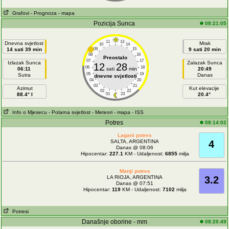
Grafovi
- Prognoza
- mapa
Pozicija Sunca
08:21:05
11
13
Dnevna svjetlost
Mrak
10
14
14 sati 39 min
09
15
9 sati 20 min
08
16
Preostalo
07
17
Izlazak Sunca
Zalazak Sunca
12
28
06
18
06:11
sati
min
20:49
05
19
Sutra
Danas
dnevne svjetlosti
04
20
03
21
Azimut
Kut elevacije
02
22
88.4° I
01
23
20.4°
Info o Mjesecu
- Polarna svjetlost
- Meteori
- mapa
- ISS
Potres
08:14:02
Lagani potres
SALTA, ARGENTINA
4
Danas @ 08:06
Hipocentar:
227.1
KM - Udaljenost:
6855
milja
Manji potres
LA RIOJA, ARGENTINA
3.2
Danas @ 07:51
Hipocentar:
119
KM - Udaljenost:
7102
milja
Potresi
Današnje oborine - mm
08:20:49