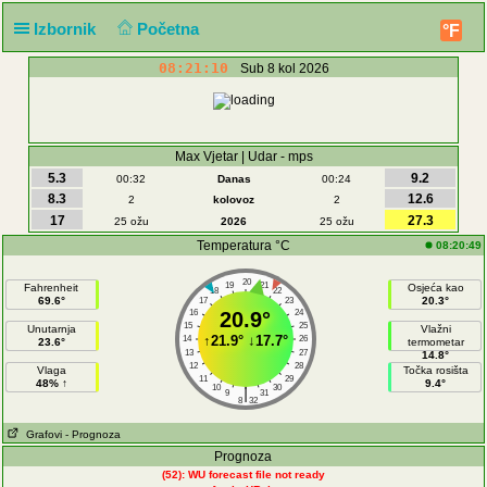
Izbornik
Početna
°F
08:21:10
Sub 8 kol 2026
Max Vjetar | Udar - mps
5.3
9.2
00:32
Danas
00:24
8.3
12.6
2
kolovoz
2
17
27.3
25 ožu
2026
25 ožu
Temperatura °C
08:20:49
20
19
21
Fahrenheit
Osjeća kao
18
22
69.6°
20.3°
17
23
16
20.9°
24
15
25
Unutarnja
Vlažni
↑
21.9°
↓
17.7°
14
26
23.6°
termometar
13
27
14.8°
12
28
Vlaga
Točka rosišta
11
29
48% ↑
9.4°
10
30
|
9
31
8
32
Grafovi
- Prognoza
Prognoza
(52): WU forecast file not ready