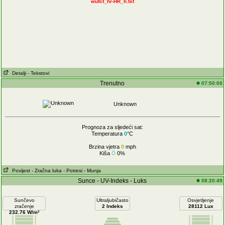
wufct_hr-HR_h.txt
Detalji
- Tekstovi
Trenutno
07:50:00
Unknown
Prognoza za sljedeći sat:
Temperatura
0
°C
Brzina vjetra
0
mph
Kiša
0%
Povijest
- Zračna luka
- Potresi
- Munja
Sunce - UV-Indeks - Luks
08:20:49
Sunčevo
Ultraljubičasto
Osvjetljenje
zračenje
2 Indeks
28112 Lux
232.76 W/m²