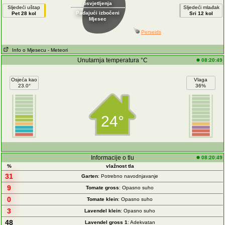
osvjetljenja
Sljedeći uštap
Sljedeći mlađak
Padajući izbočeni
Pet 28 kol
Sri 12 kol
Mjesec
Perseids
Info o Mjesecu
- Meteori
Unutarnja temperatura °C
08:20:49
Osjeća kao
Vlaga
23.0°
36%
24°
Informacije o tlu
08:20:49
%
vlažnost tla
31
Garten
: Potrebno navodnjavanje
9
Tomate gross
: Opasno suho
0
Tomate klein
: Opasno suho
3
Lavendel klein
: Opasno suho
48
Lavendel gross 1
: Adekvatan