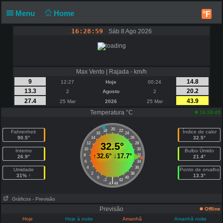
Menu
Home
°F
16:28:59
Sáb 8 Ago 2026
Max Vento | Rajada - km/h
9
14.8
12:27
Hoje
00:24
13.3
20.2
2
Agosto
2
27.4
43.9
25 Mar
2026
25 Mar
Temperatura °C
16:28:49
20
18
22
Fahrenheit
Índice de calor
16
24
90.5°
32.5°
14
26
12
32.5°
28
10
30
Interno
Bulbo Úmido
↑
32.6°
↓
17.7°
8
32
26.9°
21.4°
6
34
4
36
Umidade
Ponto de orvalho
2
38
31% ↑
13.3°
0
40
|
-2
42
-4
44
Gráficos
- Previsão
Previsão
Offline
Hoje
Hoje à noite
Amanhã
Amanhã noite