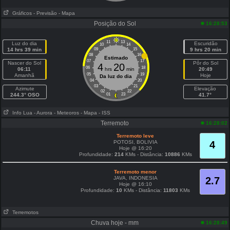
Gráficos
- Previsão
- Mapa
Posição do Sol
16:28:53
11
13
Luz do dia
Escuridão
10
14
14 hrs 39 min
09
15
9 hrs 20 min
08
16
Estimado
07
17
Nascer do Sol
Pôr do Sol
4
20
06
18
06:11
hrs
min
20:49
05
19
Amanhã
Hoje
Da luz do dia
04
20
03
21
Azimute
Elevação
02
22
244.3° OSO
01
23
41.7°
Info Lua
- Aurora
- Meteoros
- Mapa
- ISS
Terremoto
16:28:02
Terremoto leve
POTOSI, BOLIVIA
4
Hoje @ 16:20
Profundidade:
214
KMs - Distância:
10886
KMs
Terremoto menor
JAVA, INDONESIA
2.7
Hoje @ 16:10
Profundidade:
10
KMs - Distância:
11803
KMs
Terremotos
Chuva hoje - mm
16:28:49