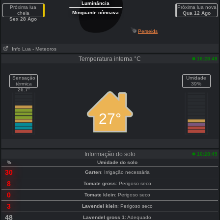
Luminância
Próxima lua
Próxima lua nova
Minguante côncava
cheia
Qua 12 Ago
Sex 28 Ago
Perseids
Info Lua
- Meteoros
Temperatura interna °C
16:28:49
Sensação
Umidade
térmica
39%
26.7°
27°
Informação do solo
16:28:49
%
Umidade do solo
30
Garten
: Irrigação necessária
8
Tomate gross
: Perigoso seco
0
Tomate klein
: Perigoso seco
3
Lavendel klein
: Perigoso seco
48
Lavendel gross 1
: Adequado