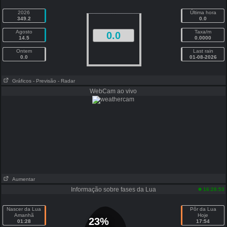
2026
Última hora
349.2
0.0
Agosto
Taxa/m
0.0
14.5
0.0000
Ontem
Last rain
0.0
01-08-2026
Gráficos
- Previsão
- Radar
WebCam ao vivo
Aumentar
Informação sobre fases da Lua
16:28:53
Nascer da Lua
Pôr da Lua
Amanhã
Hoje
23%
01:28
17:54