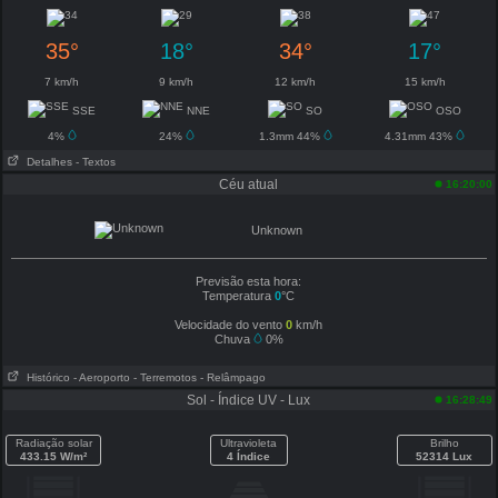
35°
18°
34°
17°
7 km/h
9 km/h
12 km/h
15 km/h
SSE
NNE
SO
OSO
4%
24%
1.3mm 44%
4.31mm 43%
Detalhes
- Textos
Céu atual
16:20:00
Unknown
Previsão esta hora:
Temperatura
0
°C
Velocidade do vento
0
km/h
Chuva
0%
Histórico
- Aeroporto
- Terremotos
- Relâmpago
Sol - Índice UV - Lux
16:28:49
Radiação solar
Ultravioleta
Brilho
433.15 W/m²
4 Índice
52314 Lux