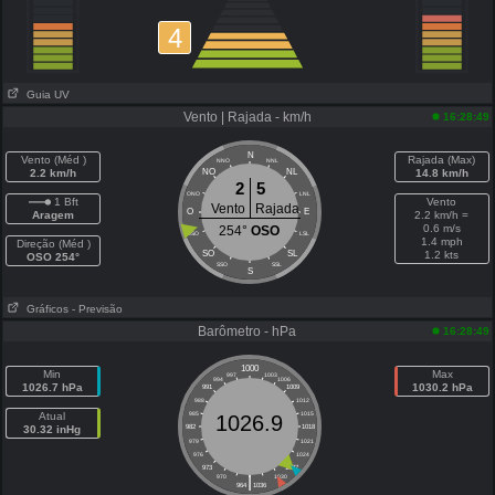
4
Guia UV
Vento | Rajada - km/h
16:28:49
N
Vento (Méd )
Rajada (Max)
NNO
NNL
2.2 km/h
NO
NL
14.8 km/h
2
5
ONO
LNL
1 Bft
Vento
Vento
Rajada
O
E
Aragem
2.2 km/h =
0.6 m/s
254°
OSO
OSO
LSL
1.4 mph
Direção (Méd )
SO
SL
1.2 kts
OSO 254°
SSO
SSL
S
Gráficos
- Previsão
Barômetro - hPa
16:28:49
1000
Min
Max
997
1003
994
1006
1026.7 hPa
1030.2 hPa
991
1009
988
1012
Atual
985
1015
1026.9
30.32 inHg
982
1018
979
1021
976
1024
973
1027
|
970
1030
964
1036