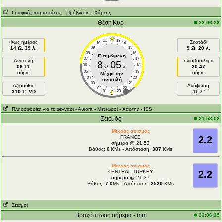
Γραφικές παραστάσεις
- Πρόβλεψη
- Χάρτης
Θέση Κυρ
22:06:26
11
13
Φως ημέρας
Σκοτάδι
10
14
14 Ω. 39 λ.
09
15
9 Ω. 20 λ.
08
16
Εκτιμώμενη
07
17
Ανατολή
ηλιοβασίλεμα
8
05
06
18
06:11
Ω.
λ.
20:47
05
19
αύριο
αύριο
Μέχρι την
04
20
ανατολή
03
21
Aζιμούθιο
Ανύψωση
02
22
310.1° VD
01
23
-11.7°
Πληροφορίες για το φεγγάρι
- Αυrora
- Μετεωροί
- Χάρτης
- ISS
Σεισμός
21:58:02
Μικρός σεισμός
FRANCE
2.2
σήμερα @ 21:52
Βάθος:
0
KMs - Απόσταση:
387
KMs
Μικρός σεισμός
CENTRAL TURKEY
2.2
σήμερα @ 21:37
Βάθος:
7
KMs - Απόσταση:
2520
KMs
Σεισμοί
Βροχόπτωση σήμερα - mm
22:06:25