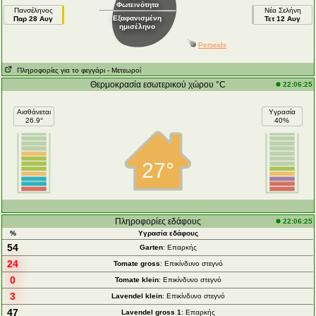
Φωτεινότητα
Πανσέληνος
Νέα Σελήνη
Εξαφανισμένη
Παρ 28 Αυγ
Τετ 12 Αυγ
ημισέληνο
Perseids
Πληροφορίες για το φεγγάρι
- Μετεωροί
Θερμοκρασία εσωτερικού χώρου °C
22:06:25
Αισθάνεται
Υγρασία
26.9°
40%
27°
Πληροφορίες εδάφους
22:06:25
%
Υγρασία εδάφους
54
Garten
: Επαρκής
24
Tomate gross
: Επικίνδυνο στεγνό
0
Tomate klein
: Επικίνδυνο στεγνό
3
Lavendel klein
: Επικίνδυνο στεγνό
47
Lavendel gross 1
: Επαρκής