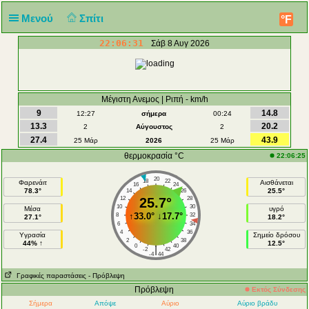
Μενού
Σπίτι
°F
22:06:31
Σάβ 8 Αυγ 2026
Μέγιστη Ανεμος | Ριπή - km/h
9
14.8
12:27
σήμερα
00:24
13.3
20.2
2
Αύγουστος
2
27.4
43.9
25 Μάρ
2026
25 Μάρ
θερμοκρασία °C
22:06:25
20
18
22
Φαρενάιτ
Αισθάνεται
16
24
78.3°
25.5°
14
26
12
25.7°
28
10
30
Μέσα
υγρό
↑
33.0°
↓
17.7°
8
32
27.1°
18.2°
6
34
4
36
Υγρασία
Σημείο δρόσου
2
38
44% ↑
12.5°
0
40
|
-2
42
-4
44
Γραφικές παραστάσεις
- Πρόβλεψη
Πρόβλεψη
Εκτός Σύνδεσης
Σήμερα
Απόψε
Αύριο
Αύριο βράδυ