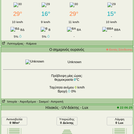
29°
16°
29°
15°
10 km/h
9 km/h
11 km/h
10 km/h
ΒΔ
Β
ΒΑ
ΒΒΑ
-
-
5%
5%
Λεπτομέριες
- Κείμενα
Ο σημερινός ουρανός
Εκτός Σύνδεσης
Unknown
Πρόβλεψη μίας ώρας:
θερμοκρασία
0
°C
Ταχύτητα ανέμου
0
km/h
Βροχή
0%
Ιστορία
- Aεροδρόμιο
- Σεισμοί
- Αστραπή
Ηλιακός - UV-δείκτης - Lux
22:06:25
Ακτινοβολία
Υπεριώδης
Λάμψη
0 W/m²
0 Δείκτης
0 Lux