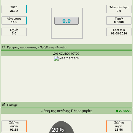
2026
Τελευταία ώρα
349.2
0.0
Αύγουστος
Τιμή/λ
0.0
14.5
0.0000
Εχθές
Last rain
0.0
01-08-2026
Γραφικές παραστάσεις
- Πρόβλεψη
- Ραντάρ
Ζω κάμερα ιστός
Enlarge
Φάση της σελήνης Πληροφορίες
22:06:26
Σελήνη
Σελήνη
αύριο
αύριο
20%
01:28
18:56