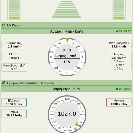
UV Γύρισε
Ανεμος | Ριπή - km/h
22:06:25
V
Ανεμος (Μ.)
Ριπή (Μέγιστη)
VVD
VVA
1.8 km/h
VD
VA
14.8 km/h
2
7
DVD
AVA
0 Bft
Ανεμος
Ανεμος
Ριπή
D
E
Ηρεμία
1.8 km/h =
0.5 m/s
1°
V
DND
ANA
1.1 mph
Κατεύθυνση (Μ.)
ND
NA
1.0 kts
V 1°
NND
NNA
N
Γραφικές παραστάσεις
- Πρόβλεψη
βαρόμετρο - hPa
22:06:25
1000
Ελάχιστη
Μέγιστη
997
1003
994
1006
1026.3 hPa
1030.2 hPa
991
1009
988
1012
Ρεύμα
985
1015
1027.0
30.33 inHg
982
1018
979
1021
976
1024
973
1027
|
970
1030
964
1036