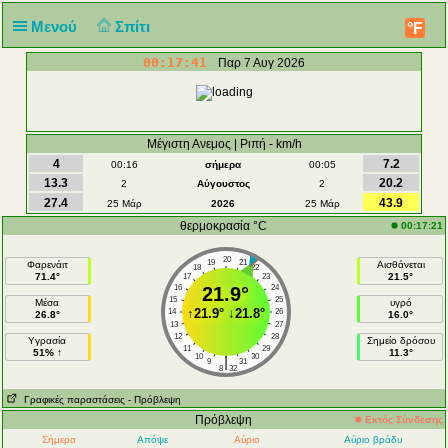
Μενού
Σπίτι
°F
00:17:41
Παρ 7 Αυγ 2026
Μέγιστη Ανεμος | Ριπή - km/h
4
7.2
00:16
σήμερα
00:05
13.3
20.2
2
Αύγουστος
2
27.4
43.9
25 Μάρ
2026
25 Μάρ
θερμοκρασία °C
00:17:21
20
19
21
Φαρενάιτ
Αισθάνεται
18
22
71.4°
21.5°
17
23
16
21.9°
24
15
25
Μέσα
υγρό
↑
21.9°
↓
21.8°
14
26
26.8°
16.0°
13
27
12
28
Υγρασία
Σημείο δρόσου
11
29
51% ↑
11.3°
10
30
|
9
31
8
32
Γραφικές παραστάσεις
- Πρόβλεψη
Πρόβλεψη
Εκτός Σύνδεσης
Σήμερα
Απόψε
Αύριο
Αύριο βράδυ