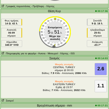
Γραφικές παραστάσεις
- Πρόβλεψη
- Χάρτης
Θέση Κυρ
00:17:36
11
13
Φως ημέρας
Σκοτάδι
10
14
14 Ω. 42 λ.
09
15
9 Ω. 18 λ.
08
16
Εκτιμώμενη
07
17
Ανατολή
ηλιοβασίλεμα
5
51
06
18
06:09
Ω.
λ.
20:51
05
19
σήμερα
σήμερα
Μέχρι την
04
20
ανατολή
03
21
Aζιμούθιο
Ανύψωση
02
22
340.8° VVD
01
23
-23.7°
Πληροφορίες για το φεγγάρι
- Αυrora
- Μετεωροί
- Χάρτης
- ISS
Σεισμός
00:14:03
Μικρός σεισμός
CENTRAL TURKEY
2.6
σήμερα @ 00:03
Βάθος:
7.9
KMs - Απόσταση:
2086
KMs
Μικρός σεισμός
EASTERN TURKEY
1.1
Εχθές @ 23:57
Βάθος:
7
KMs - Απόσταση:
2632
KMs
Σεισμοί
Βροχόπτωση σήμερα - mm
00:17:21