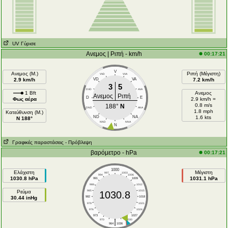
UV Γύρισε
Ανεμος | Ριπή - km/h
00:17:21
V
Ανεμος (Μ.)
Ριπή (Μέγιστη)
VVD
VVA
2.9 km/h
VD
VA
7.2 km/h
3
5
DVD
AVA
1 Bft
Ανεμος
Ανεμος
Ριπή
D
E
Φως αέρα
2.9 km/h =
0.8 m/s
188°
N
DND
ANA
1.8 mph
Κατεύθυνση (Μ.)
ND
NA
1.6 kts
N 188°
NND
NNA
N
Γραφικές παραστάσεις
- Πρόβλεψη
βαρόμετρο - hPa
00:17:21
1000
Ελάχιστη
Μέγιστη
997
1003
994
1006
1030.8 hPa
1031.1 hPa
991
1009
988
1012
Ρεύμα
985
1015
1030.8
30.44 inHg
982
1018
979
1021
976
1024
973
1027
|
970
1030
964
1036