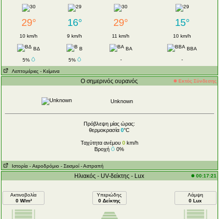
29°
16°
29°
15°
10 km/h
9 km/h
11 km/h
10 km/h
ΒΔ
Β
ΒΑ
ΒΒΑ
-
-
5%
5%
Λεπτομέριες
- Κείμενα
Ο σημερινός ουρανός
Εκτός Σύνδεσης
Unknown
Πρόβλεψη μίας ώρας:
θερμοκρασία
0
°C
Ταχύτητα ανέμου
0
km/h
Βροχή
0%
Ιστορία
- Aεροδρόμιο
- Σεισμοί
- Αστραπή
Ηλιακός - UV-δείκτης - Lux
00:17:21
Ακτινοβολία
Υπεριώδης
Λάμψη
0 W/m²
0 Δείκτης
0 Lux