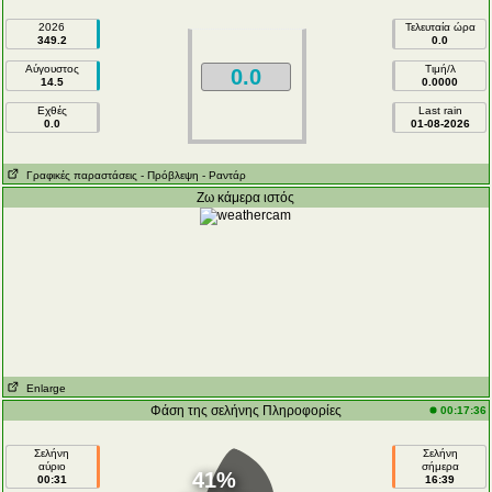
2026
Τελευταία ώρα
349.2
0.0
Αύγουστος
Τιμή/λ
0.0
14.5
0.0000
Εχθές
Last rain
0.0
01-08-2026
Γραφικές παραστάσεις
- Πρόβλεψη
- Ραντάρ
Ζω κάμερα ιστός
Enlarge
Φάση της σελήνης Πληροφορίες
00:17:36
Σελήνη
Σελήνη
αύριο
σήμερα
41%
00:31
16:39