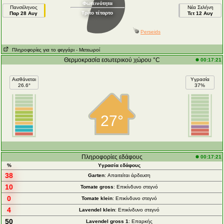
Φωτεινότητα
Πανσέληνος
Νέα Σελήνη
Τρίτο τέταρτο
Παρ 28 Αυγ
Τετ 12 Αυγ
Perseids
Πληροφορίες για το φεγγάρι
- Μετεωροί
Θερμοκρασία εσωτερικού χώρου °C
00:17:21
Αισθάνεται
Υγρασία
26.6°
37%
27°
Πληροφορίες εδάφους
00:17:21
%
Υγρασία εδάφους
38
Garten
: Απαιτείται άρδευση
10
Tomate gross
: Επικίνδυνο στεγνό
0
Tomate klein
: Επικίνδυνο στεγνό
4
Lavendel klein
: Επικίνδυνο στεγνό
50
Lavendel gross 1
: Επαρκής