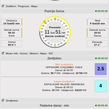
Grafikoni
- Prognoza
- Mapa
Pozicija Sunca
09:00:00
11
13
Obdanica
Mrak
10
14
14 Sati42 min
09
15
9 Sati18 min
08
16
Preostalo
07
17
Izlazak sunca
Zalazak sunca
11
51
06
18
06:10
Sati
min
20:51
05
19
Sutra
Danas
dnevne svetlosti
04
20
03
21
Azimut
Elevacija
02
22
95.5° I
01
23
27.1°
Mesec info
- Aurora
- Meteori
- Mapa
- ISS
Zemljotres
08:50:02
Mali zemljotres
OFFSHORE COQUIMBO, CHILE
2.5
Danas @ 08:35
Dubina:
30.7
KM - Udaljenost:
11736
KM
Lagan zemljotres
KEPULAUAN TALAUD, INDONESIA
4
Danas @ 08:22
Dubina:
10
KM - Udaljenost:
11610
KM
Zemljotresi
Padavine danas - mm
08:59:45