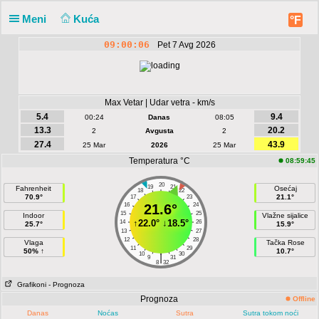
Meni
Kuća
°F
09:00:06
Pet 7 Avg 2026
Max Vetar | Udar vetra - km/s
5.4
9.4
00:24
Danas
08:05
13.3
20.2
2
Avgusta
2
27.4
43.9
25 Mar
2026
25 Mar
Temperatura °C
08:59:45
20
19
21
Fahrenheit
Osećaj
18
22
70.9°
21.1°
17
23
16
21.6°
24
15
25
Indoor
Vlažne sijalice
↑
22.0°
↓
18.5°
14
26
25.7°
15.9°
13
27
12
28
Vlaga
Tačka Rose
11
29
50% ↑
10.7°
10
30
|
9
31
8
32
Grafikoni
- Prognoza
Prognoza
Offline
Danas
Noćas
Sutra
Sutra tokom noći