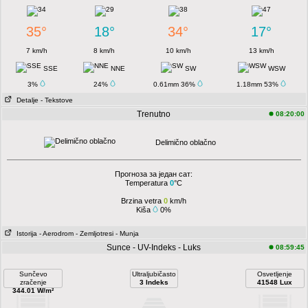
35°
18°
34°
17°
7 km/h
8 km/h
10 km/h
13 km/h
SSE
NNE
SW
WSW
3%
24%
0.61mm 36%
1.18mm 53%
Detalje
- Tekstove
Trenutno
08:20:00
Delimično oblačno
Прогноза за један сат:
Temperatura
0
°C
Brzina vetra
0
km/h
Kiša
0%
Istorija
- Aerodrom
- Zemljotresi
- Munja
Sunce - UV-Indeks - Luks
08:59:45
Sunčevo
Ultraljubičasto
Osvetljenje
zračenje
3 Indeks
41548 Lux
344.01 W/m²