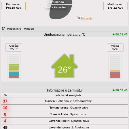
Luminansa
Pun mesec
Mlad mesec
Treća četvrtina
Pet 28 Avg
Sre 12 Avg
Perseids
Mesec info
- Meteori
Unutrašnju temperaturu °C
08:59:45
Osećaj
Vlaga
25.3°
37%
26°
Informacije o zemljištu
08:59:45
%
vlažnost zemljišta
37
Garten
: Potrebno je navodnjavanje
10
Tomate gross
: Opasno suvo
0
Tomate klein
: Opasno suvo
4
Lavendel klein
: Opasno suvo
49
Lavendel gross 1
: Adekvatan