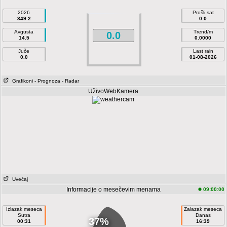
2026
Prošli sat
349.2
0.0
Avgusta
Trend/m
0.0
14.5
0.0000
Juče
Last rain
0.0
01-08-2026
Grafikoni
- Prognoza
- Radar
UživoWebKamera
Uvećaj
Informacije o mesečevim menama
09:00:00
Izlazak meseca
Zalazak meseca
Sutra
Danas
37%
00:31
16:39