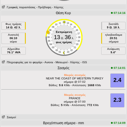
Γραφικές παραστάσεις
- Πρόβλεψη
- Χάρτης
Θέση Κυρ
07:14:16
11
13
Φως ημέρας
Σκοτάδι
10
14
14 Ω. 42 λ.
09
15
9 Ω. 18 λ.
08
16
Εκτιμώμενη
07
17
Ανατολή
ηλιοβασίλεμα
13
36
06
18
06:10
Ω.
λ.
20:51
05
19
αύριο
σήμερα
φως ημέρας
04
20
03
21
Aζιμούθιο
Ανύψωση
02
22
76.1° AVA
01
23
9.4°
Πληροφορίες για το φεγγάρι
- Αυrora
- Μετεωροί
- Χάρτης
- ISS
Σεισμός
07:14:01
Μικρός σεισμός
NEAR THE COAST OF WESTERN TURKEY
2.4
σήμερα @ 07:02
Βάθος:
9.6
KMs - Απόσταση:
1668
KMs
Μικρός σεισμός
FRANCE
2.3
σήμερα @ 07:00
Βάθος:
5
KMs - Απόσταση:
772
KMs
Σεισμοί
Βροχόπτωση σήμερα - mm
07:14:09