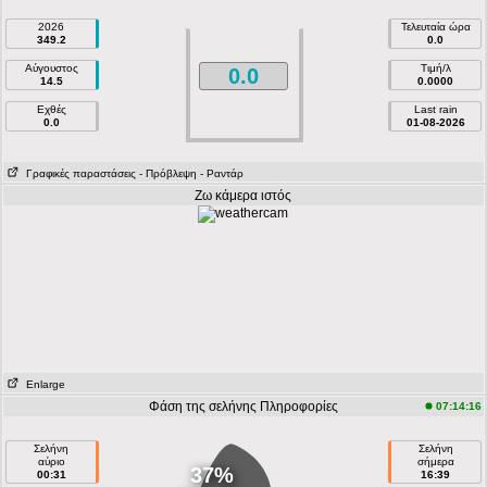
2026
Τελευταία ώρα
349.2
0.0
Αύγουστος
Τιμή/λ
0.0
14.5
0.0000
Εχθές
Last rain
0.0
01-08-2026
Γραφικές παραστάσεις
- Πρόβλεψη
- Ραντάρ
Ζω κάμερα ιστός
Enlarge
Φάση της σελήνης Πληροφορίες
07:14:16
Σελήνη
Σελήνη
αύριο
σήμερα
37%
00:31
16:39