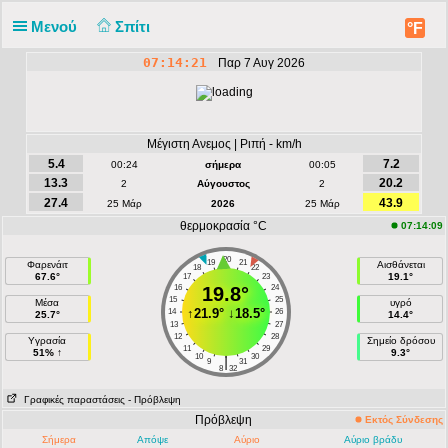
Μενού
Σπίτι
°F
07:14:21
Παρ 7 Αυγ 2026
Μέγιστη Ανεμος | Ριπή - km/h
5.4
7.2
00:24
σήμερα
00:05
13.3
20.2
2
Αύγουστος
2
27.4
43.9
25 Μάρ
2026
25 Μάρ
θερμοκρασία °C
07:14:09
20
19
21
Φαρενάιτ
Αισθάνεται
18
22
67.6°
19.1°
17
23
16
19.8°
24
15
25
Μέσα
υγρό
↑
21.9°
↓
18.5°
14
26
25.7°
14.4°
13
27
12
28
Υγρασία
Σημείο δρόσου
11
29
51% ↑
9.3°
10
30
|
9
31
8
32
Γραφικές παραστάσεις
- Πρόβλεψη
Πρόβλεψη
Εκτός Σύνδεσης
Σήμερα
Απόψε
Αύριο
Αύριο βράδυ