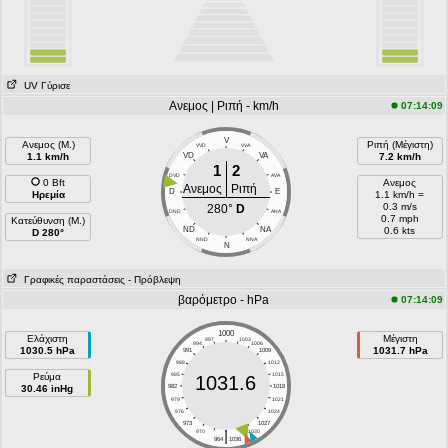
UV Γύρισε
Ανεμος | Ριπή - km/h
07:14:09
V
Ανεμος (Μ.)
Ριπή (Μέγιστη)
VVD
VVA
1.1 km/h
VD
VA
7.2 km/h
1
2
DVD
AVA
0 Bft
Ανεμος
Ανεμος
Ριπή
D
E
Ηρεμία
1.1 km/h =
0.3 m/s
280°
D
DND
ANA
0.7 mph
Κατεύθυνση (Μ.)
ND
NA
0.6 kts
D 280°
NND
NNA
N
Γραφικές παραστάσεις
- Πρόβλεψη
βαρόμετρο - hPa
07:14:09
1000
Ελάχιστη
Μέγιστη
997
1003
994
1006
1030.5 hPa
1031.7 hPa
991
1009
988
1012
Ρεύμα
985
1015
1031.6
30.46 inHg
982
1018
979
1021
976
1024
973
1027
|
970
1030
964
1036