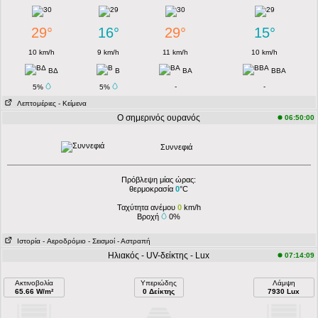
29°
16°
29°
15°
10 km/h
9 km/h
11 km/h
10 km/h
ΒΔ
Β
ΒΑ
ΒΒΑ
-
-
5%
5%
Λεπτομέριες
- Κείμενα
Ο σημερινός ουρανός
06:50:00
Συννεφιά
Πρόβλεψη μίας ώρας:
θερμοκρασία
0
°C
Ταχύτητα ανέμου
0
km/h
Βροχή
0%
Ιστορία
- Aεροδρόμιο
- Σεισμοί
- Αστραπή
Ηλιακός - UV-δείκτης - Lux
07:14:09
Ακτινοβολία
Υπεριώδης
Λάμψη
65.66 W/m²
0 Δείκτης
7930 Lux