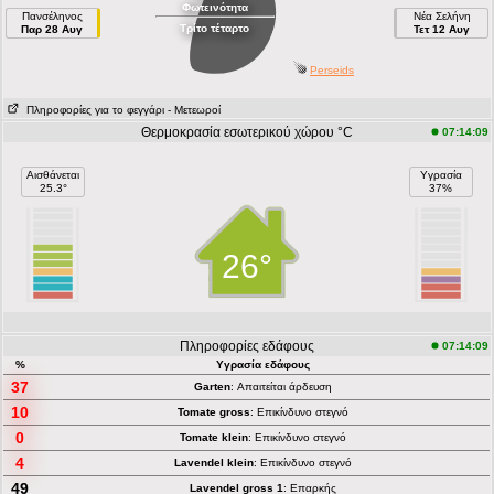
Φωτεινότητα
Πανσέληνος
Νέα Σελήνη
Τρίτο τέταρτο
Παρ 28 Αυγ
Τετ 12 Αυγ
Perseids
Πληροφορίες για το φεγγάρι
- Μετεωροί
Θερμοκρασία εσωτερικού χώρου °C
07:14:09
Αισθάνεται
Υγρασία
25.3°
37%
26°
Πληροφορίες εδάφους
07:14:09
%
Υγρασία εδάφους
37
Garten
: Απαιτείται άρδευση
10
Tomate gross
: Επικίνδυνο στεγνό
0
Tomate klein
: Επικίνδυνο στεγνό
4
Lavendel klein
: Επικίνδυνο στεγνό
49
Lavendel gross 1
: Επαρκής