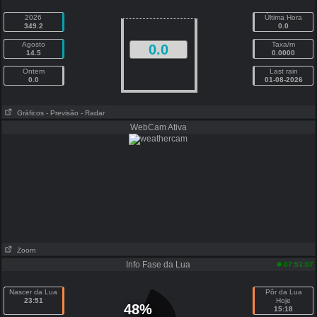
2026
Última Hora
349.2
0.0
Agosto
Taxa/m
0.0
14.5
0.0000
Ontem
Last rain
0.0
01-08-2026
Gráficos
- Previsão
- Radar
WebCam Ativa
Zoom
Info Fase da Lua
07:53:07
Nascer da Lua
Pôr da Lua
23:51
Hoje
48%
15:18