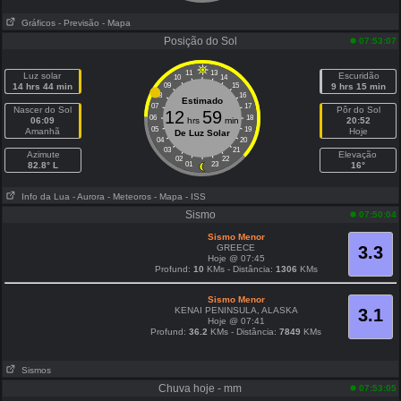
Gráficos
- Previsão
- Mapa
Posição do Sol
07:53:07
11
13
Luz solar
Escuridão
10
14
14 hrs 44 min
09
15
9 hrs 15 min
08
16
Estimado
07
17
Nascer do Sol
Pôr do Sol
12
59
06
18
06:09
hrs
min
20:52
05
19
Amanhã
Hoje
De Luz Solar
04
20
03
21
Azimute
Elevação
02
22
82.8° L
01
23
16°
Info da Lua
- Aurora
- Meteoros
- Mapa
- ISS
Sismo
07:50:04
Sismo Menor
GREECE
3.3
Hoje @ 07:45
Profund:
10
KMs - Distância:
1306
KMs
Sismo Menor
KENAI PENINSULA, ALASKA
3.1
Hoje @ 07:41
Profund:
36.2
KMs - Distância:
7849
KMs
Sismos
Chuva hoje - mm
07:53:05