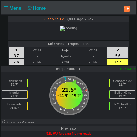
Menu
Home
°F
07:53:12
Qui 6 Ago 2026
Máx Vento | Rajada - m/s
1
2
02:09
Hoje
02:09
3.7
5.6
2
Agosto
2
7.6
12.2
25 Mar
2026
25 Mar
Temperatura °C
07:53:05
20
19
21
Fahrenheit
Sensação de
18
22
70.7°
21.7°
17
23
16
21.5°
24
15
25
Interior
Bolbo Húm.
↑
24.9°
↓
19.2°
14
26
27.1°
19.2°
13
27
12
28
Humidade
Ptº Orvalho
11
29
76% ↑
17.1°
10
30
|
9
31
8
32
Gráficos
- Previsão
Previsão
(52): WU forecast file not ready