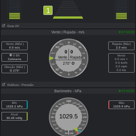
1
Guia UV
Vento | Rajada - m/s
07:53:05
N
Vento (Méd )
Rajada (Máx)
NNO
NNL
0.0 m/s
NO
NL
2.0 m/s
0
0
ONO
LNL
0 Bft
Vento
Vento
Rajada
O
E
Calmaria
0.0 m/s =
0.0 km/h
270°
O
OSO
LSL
0.0 mph
Direção (Méd )
SO
SL
0.0 kts
O 270°
SSO
SSL
S
Gráficos
- Previsão
Barómetro - hPa
07:53:05
1000
Mín
Máx
997
1003
994
1006
1028.2 hPa
1029.9 hPa
991
1009
988
1012
Atual
985
1015
1029.5
30.40 inHg
982
1018
979
1021
976
1024
973
1027
|
970
1030
964
1036