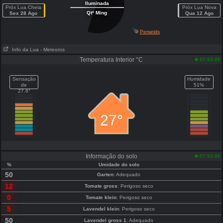
Iluminada
Próx Lua Cheia
Próx Lua Nova
Qtº Ming
Sex 28 Ago
Qua 12 Ago
Perseids
Info da Lua
- Meteoros
Temperatura Interior °C
07:53:05
Sensação
Humidade
de
51%
27.6°
27°
Informação do solo
07:53:05
%
Umidade do solo
50
Garten
: Adequado
12
Tomate gross
: Perigoso seco
0
Tomate klein
: Perigoso seco
5
Lavendel klein
: Perigoso seco
50
Lavendel gross 1
: Adequado