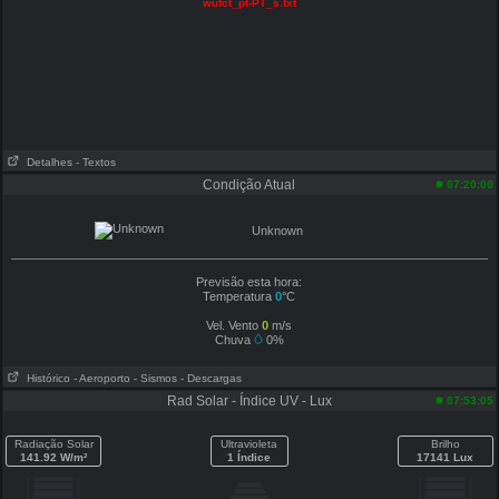
wufct_pt-PT_s.txt
Detalhes
- Textos
Condição Atual
07:20:00
Unknown
Previsão esta hora:
Temperatura
0
°C
Vel. Vento
0
m/s
Chuva
0%
Histórico
- Aeroporto
- Sismos
- Descargas
Rad Solar - Índice UV - Lux
07:53:05
Radiação Solar
Ultravioleta
Brilho
141.92 W/m²
1 Índice
17141 Lux