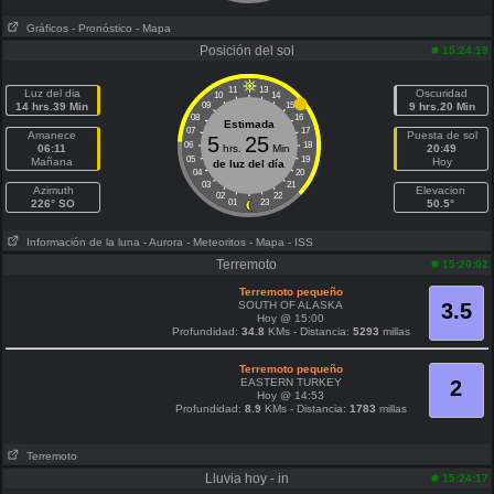
Gráficos
- Pronóstico
- Mapa
Posición del sol
15:24:19
11
13
Luz del dia
Oscuridad
10
14
14 hrs.39 Min
09
15
9 hrs.20 Min
08
16
Estimada
07
17
Amanece
Puesta de sol
5
25
06
18
06:11
hrs.
Min
20:49
05
19
Mañana
Hoy
de luz del día
04
20
03
21
Azimuth
Elevacion
02
22
226° SO
01
23
50.5°
Información de la luna
- Aurora
- Meteoritos
- Mapa
- ISS
Terremoto
15:20:02
Terremoto pequeño
SOUTH OF ALASKA
3.5
Hoy @ 15:00
Profundidad:
34.8
KMs - Distancia:
5293
millas
Terremoto pequeño
EASTERN TURKEY
2
Hoy @ 14:53
Profundidad:
8.9
KMs - Distancia:
1783
millas
Terremoto
Lluvia hoy - in
15:24:17