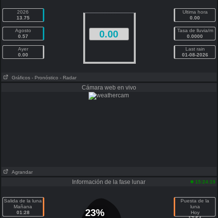
2026
Ultima hora
13.75
0.00
Agosto
Tasa de lluvia/m
0.00
0.57
0.0000
Ayer
Last rain
0.00
01-08-2026
Gráficos
- Pronóstico
- Radar
Cámara web en vivo
Agrandar
Información de la fase lunar
15:24:19
Salida de la luna
Puesta de la
Mañana
luna
23%
01:28
Hoy