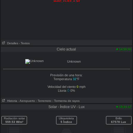
wufct_es-ES_e.txt
Detalles
- Textos
Cielo actual
14:50:00
Unknown
Previsión de una hora:
Temperatura
32
°F
Velocidad del viento
0
mph
Lluvia
0%
Historia
- Aeropuerto
- Terremoto
- Tormenta de rayos
Solar - Índice UV - Lux
15:24:17
Radiación solar
Ultravioleta
Brillo
559.53 W/m²
5 Índice
67578 Lux