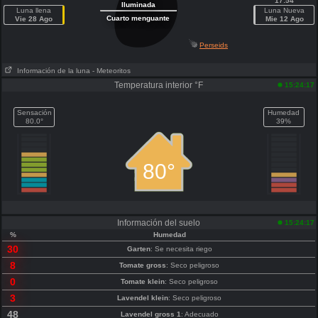
17:54
Iluminada
Luna llena
Luna Nueva
Cuarto menguante
Vie 28 Ago
Mie 12 Ago
Perseids
Información de la luna
- Meteoritos
Temperatura interior °F
15:24:17
Sensación
Humedad
80.0°
39%
80°
Información del suelo
15:24:17
%
Humedad
30
Garten
: Se necesita riego
8
Tomate gross
: Seco peligroso
0
Tomate klein
: Seco peligroso
3
Lavendel klein
: Seco peligroso
48
Lavendel gross 1
: Adecuado