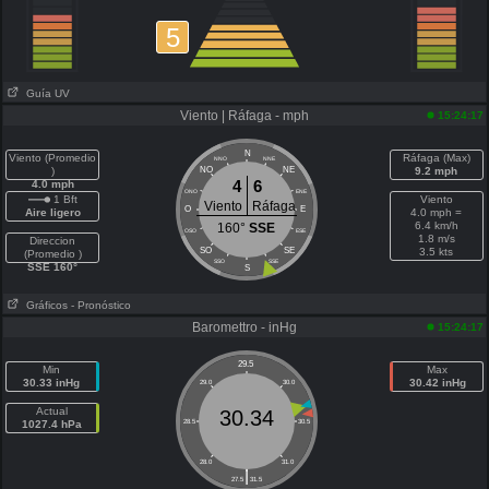
5
Guía UV
Viento | Ráfaga - mph
15:24:17
N
Viento (Promedio
Ráfaga (Max)
NNO
NNE
)
NO
NE
9.2 mph
4
6
4.0 mph
ONO
ENE
1 Bft
Viento
Viento
Ráfaga
O
E
Aire ligero
4.0 mph =
6.4 km/h
160°
SSE
OSO
ESE
1.8 m/s
Direccion
SO
SE
3.5 kts
(Promedio )
SSO
SSE
SSE 160°
S
Gráficos
- Pronóstico
Baromettro - inHg
15:24:17
29.5
Min
Max
30.33 inHg
30.42 inHg
29.0
30.0
Actual
30.34
1027.4 hPa
28.5
30.5
28.0
31.0
|
27.5
31.5