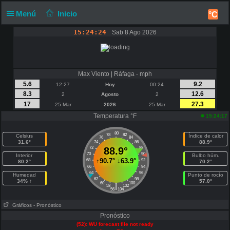
Menú
Inicio
°C
15:24:24
Sab 8 Ago 2026
Max Viento | Ráfaga - mph
5.6
9.2
12:27
Hoy
00:24
8.3
12.6
2
Agosto
2
17
27.3
25 Mar
2026
25 Mar
Temperatura °F
15:24:17
80
78
82
Celsius
Índice de calor
76
84
31.6°
88.9°
74
86
72
88.9°
88
70
90
Interior
Bulbo húm.
↑
90.7°
↓
63.9°
68
92
80.2°
70.2°
66
94
64
96
Humedad
Punto de rocío
62
98
34% ↑
57.0°
60
100
|
58
102
56
104
Gráficos
- Pronóstico
Pronóstico
(52): WU forecast file not ready