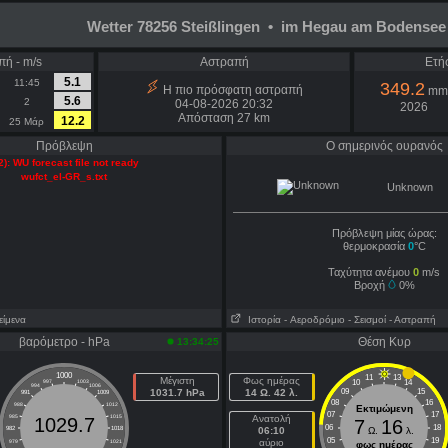
Wetter 78256 Steißlingen • im Hegau am Bodensee
πή - m/s
Αστραπή
Ετή
5.1
11:45
349.2
Η πιο πρόσφατη αστραπή
mm
5.6
2
04-08-2026 20:32
2026
Απόσταση 27 km
12.2
25 Μάρ
Πρόβλεψη
Ο σημερινός ουρανός
2): WU forecast file not ready
wufct_el-GR_s.txt
Unknown
Πρόβλεψη μίας ώρας:
θερμοκρασία
0
°C
Ταχύτητα ανέμου
0
m/s
Βροχή
0%
είμενα
Ιστορία
- Aεροδρόμιο
- Σεισμοί
- Αστραπή
βαρόμετρο - hPa
Θέση Κυρ
13:34:25
1000
11
13
Μέγιστη
Φως ημέρας
10
14
997
1003
994
1006
1031.7 hPa
14 Ω. 42 λ.
09
15
991
1009
08
16
988
1012
Εκτιμώμενη
07
17
985
1015
Ανατολή
1029.7
7
16
06
18
982
1018
06:10
Ω.
λ.
05
19
αύριο
979
1021
φως ημέρας