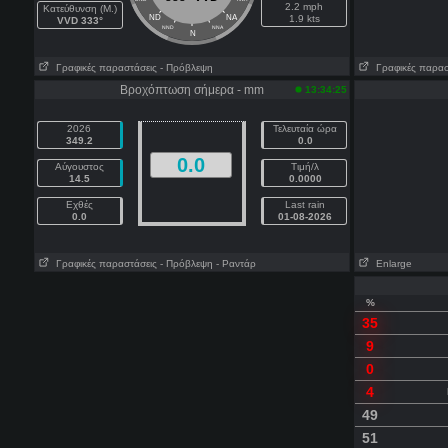
2.2 mph
Κατεύθυνση (Μ.)
ND
NA
1.9 kts
VVD 333°
NND
NNA
N
Γραφικές παραστάσεις
- Πρόβλεψη
Γραφικές παρασ
Βροχόπτωση σήμερα - mm
13:34:25
2026
Τελευταία ώρα
349.2
0.0
0.0
Αύγουστος
Τιμή/λ
14.5
0.0000
Εχθές
Last rain
0.0
01-08-2026
Γραφικές παραστάσεις
- Πρόβλεψη
- Ραντάρ
Enlarge
%
35
9
0
4
49
51