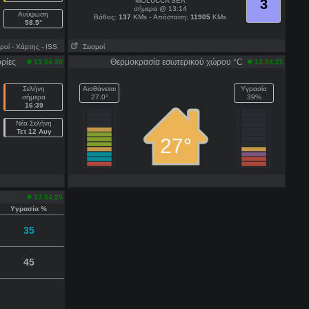
MOLUCCA SEA
3
σήμερα @ 13:14
Ανύψωση
Βάθος:
137
KMs - Απόσταση:
11905
KMs
58.5°
ροί
- Χάρτης
- ISS
Σεισμοί
ρίες
Θερμοκρασία εσωτερικού χώρου °C
13:34:30
13:34:25
Σελήνη
Αισθάνεται
Υγρασία
σήμερα
27.0°
39%
16:39
Νέα Σελήνη
Τετ 12 Αυγ
27°
13:34:25
Υγρασία %
35
45