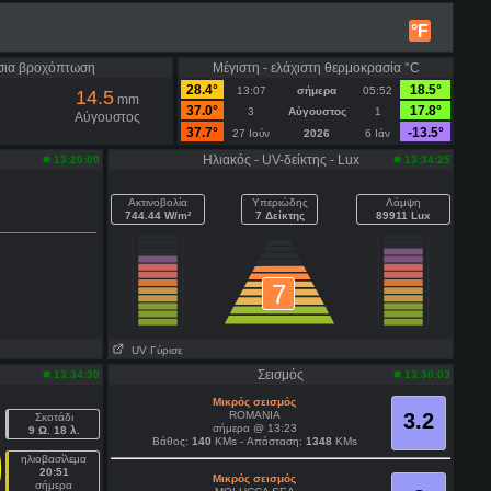
°F
σια βροχόπτωση
Μέγιστη - ελάχιστη θερμοκρασία °C
28.4°
18.5°
13:07
σήμερα
05:52
14.5
mm
37.0°
17.8°
3
Αύγουστος
1
Αύγουστος
37.7°
-13.5°
27 Ιούν
2026
6 Ιάν
Ηλιακός - UV-δείκτης - Lux
13:20:00
13:34:25
Ακτινοβολία
Υπεριώδης
Λάμψη
744.44 W/m²
7 Δείκτης
89911 Lux
7
UV Γύρισε
Σεισμός
13:34:30
13:30:03
Μικρός σεισμός
ROMANIA
3.2
Σκοτάδι
σήμερα @ 13:23
9 Ω. 18 λ.
Βάθος:
140
KMs - Απόσταση:
1348
KMs
ηλιοβασίλεμα
20:51
Μικρός σεισμός
σήμερα