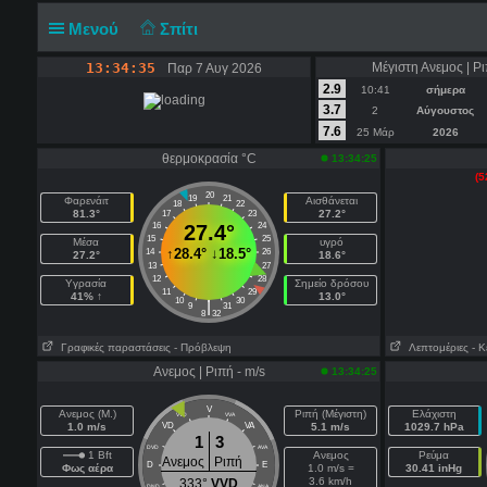
Μενού
Σπίτι
13:34:36
Μέγιστη Ανεμος | Ρι
Παρ 7 Αυγ 2026
2.9
10:41
σήμερα
3.7
2
Αύγουστος
7.6
25 Μάρ
2026
θερμοκρασία °C
13:34:25
(5
20
19
21
Φαρενάιτ
Αισθάνεται
18
22
81.3°
27.2°
17
23
16
27.4°
24
15
25
Μέσα
υγρό
↑
28.4°
↓
18.5°
14
26
27.2°
18.6°
13
27
12
28
Υγρασία
Σημείο δρόσου
11
29
41% ↑
13.0°
10
30
|
9
31
8
32
Γραφικές παραστάσεις
- Πρόβλεψη
Λεπτομέριες
- Κ
Ανεμος | Ριπή - m/s
13:34:25
V
Ανεμος (Μ.)
Ριπή (Μέγιστη)
Ελάχιστη
VVD
VVA
1.0 m/s
VD
VA
5.1 m/s
1029.7 hPa
1
3
DVD
AVA
1 Bft
Ανεμος
Ρεύμα
Ανεμος
Ριπή
D
E
Φως αέρα
1.0 m/s =
30.41 inHg
3.6 km/h
333°
VVD
DND
ANA