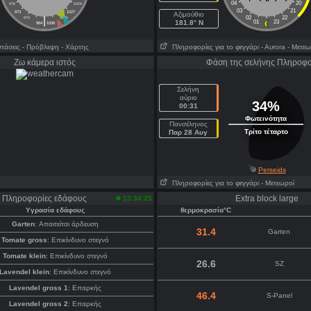
04
20
976
1024
03
21
973
1027
Aζιμούθιο
|
02
22
970
1030
181.8° N
01
23
964
1036
τάσεις
- Πρόβλεψη
- Χάρτης
Πληροφορίες για το φεγγάρι
- Αυrora
- Μετεω
Ζω κάμερα ιστός
Φάση της σελήνης Πληροφο
Σελήνη
αύριο
34%
00:31
Φωτεινότητα
Πανσέληνος
Τρίτο τέταρτο
Παρ 28 Αυγ
Perseids
Πληροφορίες για το φεγγάρι
- Μετεωροί
Πληροφορίες εδάφους
Extra block large
13:34:25
Υγρασία εδάφους
θερμοκρασία°C
Garten
: Απαιτείται άρδευση
31.4
Garten
Tomate gross
: Επικίνδυνο στεγνό
Tomate klein
: Επικίνδυνο στεγνό
26.6
SZ
Lavendel klein
: Επικίνδυνο στεγνό
Lavendel gross 1
: Επαρκής
46.4
S-Panel
Lavendel gross 2
: Επαρκής