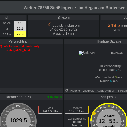
Wetter 78256 Steißlingen • im Hegau am Bodensee
 - mph
Bliksem
Ja
4.5
02:09
349.2
Laatste inslag om
mm
12.6
2
04-08-2026 20:32
2026
Afstand 17 mi
27.3
25 Mrt
Verwachting
Huidige Situatie
2): WU forecast file not ready
wufct_nl-NL_h.txt
Unknown
1 uur verwachting:
Temperatuur
0
°C
Wind Snelheid
0
mph
Regen
0%
n
Historie
- Vliegveld
- Aardbevingen
- Blikse
Barometer - hPa
Zon positie
07:54:09
1000
11
13
Max
Daglicht
10
14
997
1003
994
1006
1029.9 hPa
14 u. 44 m.
09
15
991
1009
08
16
988
1012
Geschat:
07
17
985
1015
Zonsopkomst
1029.5
12
58
06
18
982
1018
06:09
u.
m.
05
19
Morgen
979
1021
daglicht