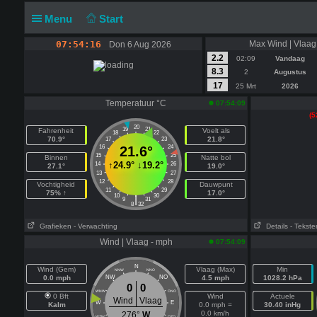
Menu
Start
07:54:16
Max Wind | Vlaag
Don 6 Aug 2026
2.2
02:09
Vandaag
8.3
2
Augustus
17
25 Mrt
2026
Temperatuur °C
07:54:09
(5
20
19
21
Fahrenheit
Voelt als
18
22
70.9°
21.8°
17
23
16
21.6°
24
15
25
Binnen
Natte bol
↑
24.9°
↓
19.2°
14
26
27.1°
19.0°
13
27
12
28
Vochtigheid
Dauwpunt
11
29
75% ↑
17.0°
10
30
|
9
31
8
32
Grafieken
- Verwachting
Details
- Tekste
Wind | Vlaag - mph
07:54:09
N
Wind (Gem)
Vlaag (Max)
Min
NNW
NNO
0.0 mph
NW
NO
4.5 mph
1028.2 hPa
0
0
WNW
ONO
0 Bft
Wind
Actuele
Wind
Vlaag
W
E
Kalm
0.0 mph =
30.40 inHg
0.0 km/h
276°
W
WZW
OZO