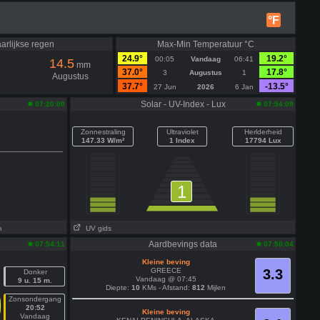
°F
arlijkse regen
Max-Min Temperatuur °C
24.9°
19.2°
00:05
Vandaag
06:41
14.5
mm
37.0°
17.8°
3
Augustus
1
Augustus
37.7°
-13.5°
27 Jun
2026
6 Jan
Solar - UV-Index - Lux
07:20:00
07:54:09
Zonnestraling
Ultraviolet
Herlderheid
147.33 W/m²
1 Index
17794 Lux
1
m
UV gids
Aardbevings data
07:54:11
07:50:04
Kleine beving
GREECE
3.3
Donker
Vandaag @ 07:45
9 u. 15 m.
Diepte:
10
KMs - Afstand:
812
Mijlen
Zonsondergang
20:52
Kleine beving
Vandaag