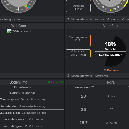
04
20
976
1024
03
21
973
1027
Azimuth
|
02
22
970
1030
83° O
01
23
964
1036
wachting
- Kaart
Maan informatie
- Aurora
- Meteoren
- Kaart
WebCam
Maanfase
Maanopkomst
23:51
48%
Verlicht
Volle maan
Laatste kwartier
Vrij 28 Aug
Perseids
Maan informatie
- Meteoren
Bodem info
extra
07:54:09
Grond-vocht
Temperatuur°C
Garten
: Voldoende
20
Garten
Tomate gross
: Gevaarlijk te droog
Tomate klein
: Gevaarlijk te droog
26
SZ
Lavendel klein
: Gevaarlijk te droog
Lavendel gross 1
: Voldoende
25.7
S-Panel
Lavendel gross 2
: Voldoende