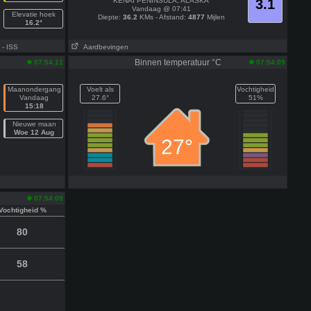
KENAI PENINSULA, ALASKA
3.1
Vandaag @ 07:41
Elevatie hoek
Diepte:
36.2
KMs - Afstand:
4877
Mijlen
16.2°
- ISS
Aardbevingen
Binnen temperatuur °C
07:54:11
07:54:09
Maanondergang
Voelt als
Vochtigheid
Vandaag
27.6°
51%
15:18
Nieuwe maan
Woe 12 Aug
27°
07:54:09
Vochtigheid %
80
58