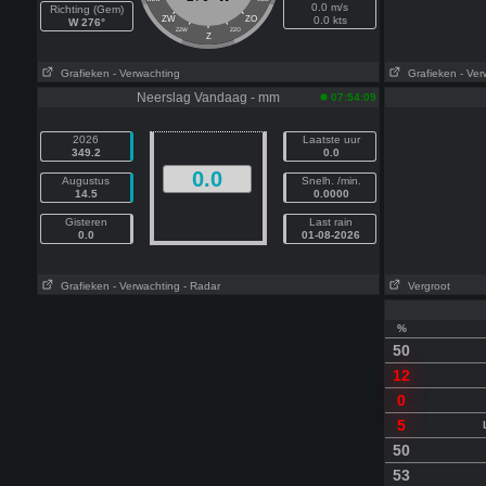
0.0 m/s
Richting (Gem)
ZW
ZO
0.0 kts
W 276°
ZZW
ZZO
Z
Grafieken
- Verwachting
Grafieken
- Ver
Neerslag Vandaag - mm
07:54:09
2026
Laatste uur
349.2
0.0
0.0
Augustus
Snelh. /min.
14.5
0.0000
Gisteren
Last rain
0.0
01-08-2026
Grafieken
- Verwachting
- Radar
Vergroot
%
50
12
0
5
50
53