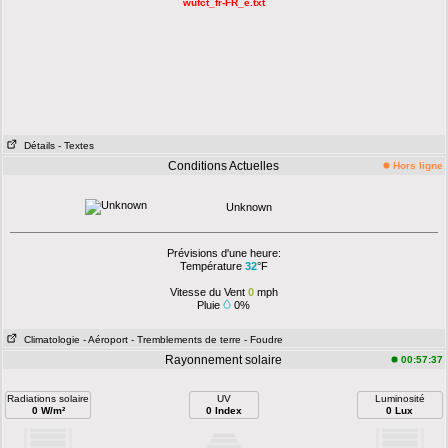
wufct_fr-FR_e.txt
Détails
- Textes
Conditions Actuelles
Hors ligne
Unknown
Prévisions d'une heure:
Température
32
°F
Vitesse du Vent
0
mph
Pluie
0%
Climatologie
- Aéroport
- Tremblements de terre
- Foudre
Rayonnement solaire
00:57:37
Radiations solaire
UV
Luminosité
0 W/m²
0 Index
0 Lux