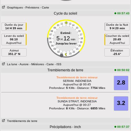
Graphiques
- Prévisions
- Carte
Cycle du soleil
00:57:43
11
13
Durée du jour
Durée de la Nuit
10
14
14 H 39 min
09
15
9 H 20 min
08
16
Estimé:
07
17
Lever du soleil
Coucher du soleil
5
12
06
18
06:10
H
min
20:49
05
19
Aujourd'hui
Aujourd'hui
Jusqu'au lever
04
20
03
21
Azimut
Élévation
02
22
351.2° N
01
23
-25.6°
La lune
- Aurore
- Météores
- Carte
- ISS
Tremblements de terre
00:50:02
Tremblement de terre mineur
SERAM, INDONESIA
2.8
Aujourd'hui @ 00:45
Profondeur:
5
KMs - Distance:
7754
Miles
Tremblement de terre mineur
SUNDA STRAIT, INDONESIA
3.2
Aujourd'hui @ 00:27
Profondeur:
8
KMs - Distance:
6855
Miles
Tremblements de terre
Précipitations - inch
00:57:37