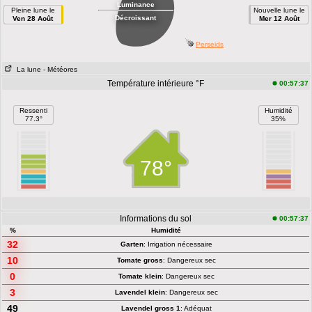
Luminance
Pleine lune le
Nouvelle lune le
Décroissant
Ven 28 Août
Mer 12 Août
Perseids
La lune
- Météores
Température intérieure °F
00:57:37
Ressenti
Humidité
77.3°
35%
78°
Informations du sol
00:57:37
%
Humidité
32
Garten
: Irrigation nécessaire
10
Tomate gross
: Dangereux sec
0
Tomate klein
: Dangereux sec
3
Lavendel klein
: Dangereux sec
49
Lavendel gross 1
: Adéquat