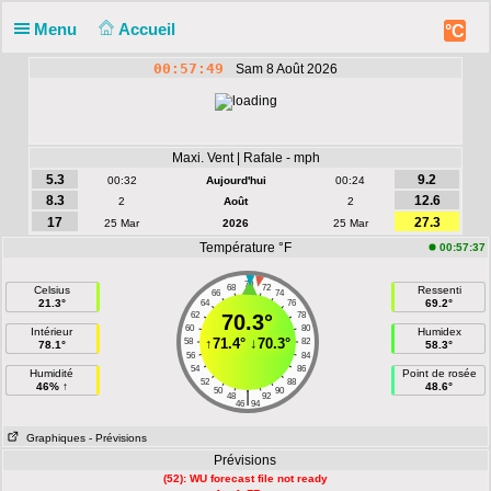
Menu
Accueil
°C
00:57:49
Sam 8 Août 2026
Maxi. Vent | Rafale - mph
5.3
9.2
00:32
Aujourd'hui
00:24
8.3
12.6
2
Août
2
17
27.3
25 Mar
2026
25 Mar
Température °F
00:57:37
70
68
72
Celsius
Ressenti
66
74
21.3°
69.2°
64
76
62
70.3°
78
60
80
Intérieur
Humidex
↑
71.4°
↓
70.3°
58
82
78.1°
58.3°
56
84
54
86
Humidité
Point de rosée
52
88
46% ↑
48.6°
50
90
|
48
92
46
94
Graphiques
- Prévisions
Prévisions
(52): WU forecast file not ready