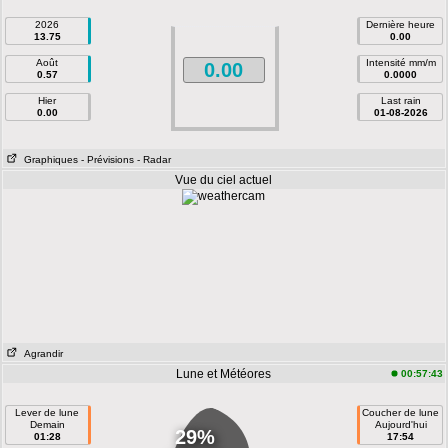
2026
Dernière heure
13.75
0.00
Août
Intensité mm/m
0.00
0.57
0.0000
Hier
Last rain
0.00
01-08-2026
Graphiques
- Prévisions
- Radar
Vue du ciel actuel
Agrandir
Lune et Météores
00:57:43
Lever de lune
Coucher de lune
Demain
Aujourd'hui
29%
01:28
17:54