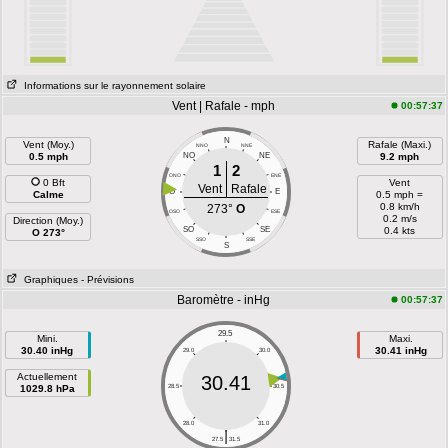
Informations sur le rayonnement solaire
Vent | Rafale - mph
00:57:37
N
Vent (Moy.)
Rafale (Maxi.)
NNO
NNE
0.5 mph
NO
NE
9.2 mph
1
2
ONO
ENE
0 Bft
Vent
Vent
Rafale
O
E
Calme
0.5 mph =
0.8 km/h
273°
O
OSO
ESE
0.2 m/s
Direction (Moy.)
SO
SE
0.4 kts
O 273°
SSO
SSE
S
Graphiques
- Prévisions
Baromètre - inHg
00:57:37
29.5
Mini.
Maxi.
30.40 inHg
30.41 inHg
29.0
30.0
Actuellement
30.41
1029.8 hPa
28.5
30.5
28.0
31.0
|
27.5
31.5