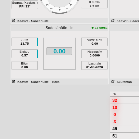
0.8 m/s
Suunta (Keskim. )
EL
EI
1.6 kts
PPI 33°
EEL
EEI
E
Kaaviot
- Sääennuste
Kaaviot
- Sääe
Sade tänään - in
23:09:53
2026
Viime tunti
13.75
0.00
0.00
Elokuu
Nopeus/m
0.57
0.0000
Eilen
Last rain
0.00
01-08-2026
Kaaviot
- Sääennuste
- Tutka
Suurentaa
%
32
10
0
3
49
51