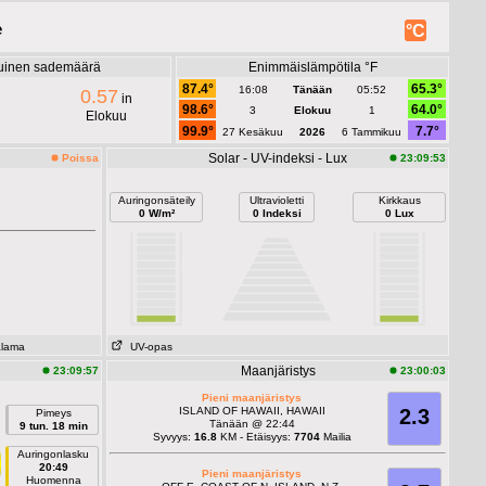
e
°C
uinen sademäärä
Enimmäislämpötila °F
87.4°
65.3°
16:08
Tänään
05:52
0.57
in
98.6°
64.0°
3
Elokuu
1
Elokuu
99.9°
7.7°
27 Kesäkuu
2026
6 Tammikuu
Solar - UV-indeksi - Lux
Poissa
23:09:53
Auringonsäteily
Ultravioletti
Kirkkaus
0 W/m²
0 Indeksi
0 Lux
alama
UV-opas
Maanjäristys
23:09:57
23:00:03
Pieni maanjäristys
ISLAND OF HAWAII, HAWAII
2.3
Pimeys
Tänään @ 22:44
9 tun. 18 min
Syvyys:
16.8
KM - Etäisyys:
7704
Mailia
Auringonlasku
20:49
Pieni maanjäristys
Huomenna