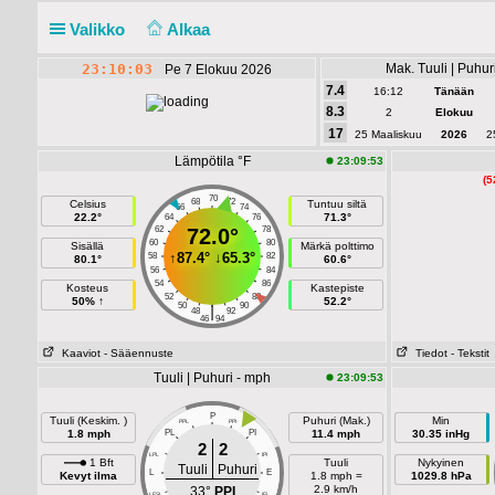
Valikko
Alkaa
23:10:03
Mak. Tuuli | Puhur
Pe 7 Elokuu 2026
7.4
16:12
Tänään
8.3
2
Elokuu
17
25 Maaliskuu
2026
2
Lämpötila °F
23:09:53
(5
70
68
72
Celsius
Tuntuu siltä
66
74
22.2°
71.3°
64
76
62
72.0°
78
60
80
Sisällä
Märkä polttimo
↑
87.4°
↓
65.3°
58
82
80.1°
60.6°
56
84
54
86
Kosteus
Kastepiste
52
88
50% ↑
52.2°
50
90
|
48
92
46
94
Kaaviot
- Sääennuste
Tiedot
- Tekstit
Tuuli | Puhuri - mph
23:09:53
P
Tuuli (Keskim. )
Puhuri (Mak.)
Min
PPL
PPI
1.8 mph
PL
PI
11.4 mph
30.35 inHg
2
2
LPL
IPI
1 Bft
Tuuli
Nykyinen
Tuuli
Puhuri
L
E
Kevyt ilma
1.8 mph =
1029.8 hPa
2.9 km/h
33°
PPI
LESL
IEI