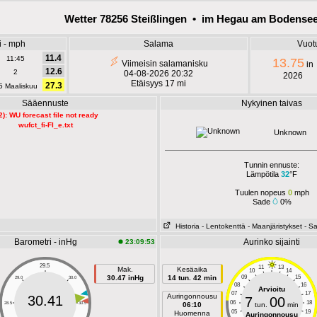
Wetter 78256 Steißlingen • im Hegau am Bodense
i - mph
Salama
Vuot
11.4
11:45
13.75
Viimeisin salamanisku
in
12.6
2
04-08-2026 20:32
2026
Etäisyys 17 mi
27.3
5 Maaliskuu
Sääennuste
Nykyinen taivas
2): WU forecast file not ready
wufct_fi-FI_e.txt
Unknown
Tunnin ennuste:
Lämpötila
32
°F
Tuulen nopeus
0
mph
Sade
0%
Historia
- Lentokenttä
- Maanjäristykset
- S
Barometri - inHg
Aurinko sijainti
23:09:53
29.5
11
13
Mak.
Kesäaika
10
14
30.47 inHg
14 tun. 42 min
09
15
29.0
30.0
08
16
Arvioitu
07
17
Auringonnousu
30.41
7
00
06
18
28.5
30.5
06:10
tun.
min
05
19
Huomenna
Auringonnousu