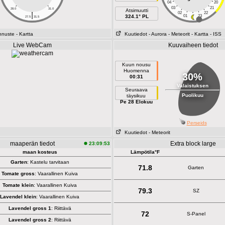
04
20
03
21
28.0
31.0
Atsimuutti
|
02
22
324.1° PL
01
23
27.5
31.5
nnuste
- Kartta
Kuutiedot
- Aurora
- Meteorit
- Kartta
- ISS
Live WebCam
Kuuvaiheen tiedot
Kuun nousu
Huomenna
30%
00:31
Valaistuksen
Seuraava
Puolikuu
täysikuu
Pe 28 Elokuu
Perseids
Kuutiedot
- Meteorit
maaperän tiedot
Extra block large
23:09:53
maan kosteus
Lämpötila°F
Garten
: Kastelu tarvitaan
71.8
Garten
Tomate gross
: Vaarallinen Kuiva
Tomate klein
: Vaarallinen Kuiva
79.3
SZ
Lavendel klein
: Vaarallinen Kuiva
Lavendel gross 1
: Riittävä
72
S-Panel
Lavendel gross 2
: Riittävä