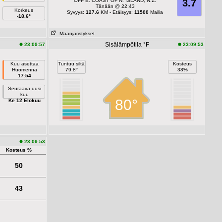
OFF E. COAST OF N. ISLAND, N.Z.
3.7
Tänään @ 22:43
Korkeus
Syvyys:
127.6
KM - Etäisyys:
11500
Mailia
-18.6°
Maanjäristykset
Sisälämpötila °F
23:09:57
23:09:53
Kuu asettaa
Tuntuu siltä
Kosteus
Huomenna
79.8°
38%
17:54
Seuraava uusi
kuu
80°
Ke 12 Elokuu
23:09:53
Kosteus %
50
43