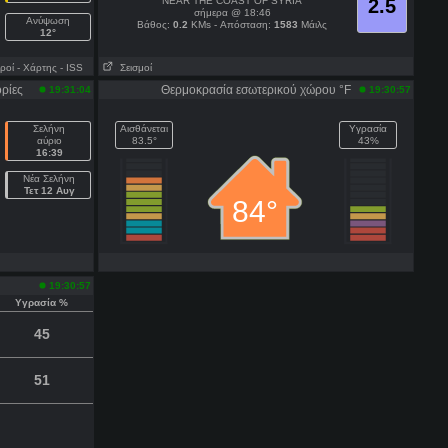
NEAR THE COAST OF SYRIA
2.5
σήμερα @ 18:46
Ανύψωση
Βάθος:
0.2
KMs - Απόσταση:
1583
Μάιλς
12°
ροί
- Χάρτης
- ISS
Σεισμοί
ρίες
Θερμοκρασία εσωτερικού χώρου °F
19:31:04
19:30:57
Σελήνη
Αισθάνεται
Υγρασία
αύριο
83.5°
43%
16:39
Νέα Σελήνη
Τετ 12 Αυγ
84°
19:30:57
Υγρασία %
45
51