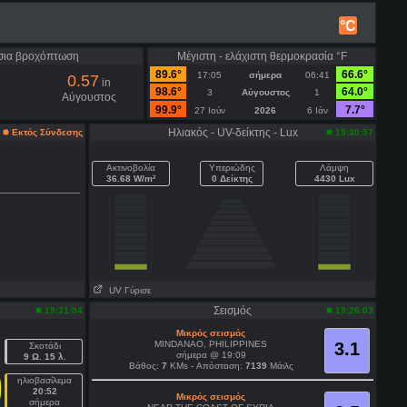
°C
σια βροχόπτωση
Μέγιστη - ελάχιστη θερμοκρασία °F
89.6°
66.6°
17:05
σήμερα
06:41
0.57
in
98.6°
64.0°
3
Αύγουστος
1
Αύγουστος
99.9°
7.7°
27 Ιούν
2026
6 Ιάν
Ηλιακός - UV-δείκτης - Lux
Εκτός Σύνδεσης
19:30:57
Ακτινοβολία
Υπεριώδης
Λάμψη
36.68 W/m²
0 Δείκτης
4430 Lux
UV Γύρισε
Σεισμός
19:31:04
19:26:03
Μικρός σεισμός
MINDANAO, PHILIPPINES
3.1
Σκοτάδι
σήμερα @ 19:09
9 Ω. 15 λ.
Βάθος:
7
KMs - Απόσταση:
7139
Μάιλς
ηλιοβασίλεμα
20:52
Μικρός σεισμός
σήμερα