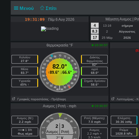
Μενού
Σπίτι
19:31:10
Μέγιστη Ανεμος | Ρι
Πέμ 6 Αυγ 2026
4
13:16
σήμερα
8.3
2
Αύγουστος
17
25 Μάρ
2026
θερμοκρασία °F
19:30:57
(5
70
68
72
Κελσίου
Δείκτης
66
74
27.8°
θερμότητας
64
76
62
82.0°
78
82°
60
80
Μέσα
υγρό
↑
89.6°
↓
66.6°
58
82
83.7°
68.0°
56
84
54
86
Υγρασία
Σημείο δρόσου
52
88
45% ↑
58.6°
50
90
|
48
92
46
94
Γραφικές παραστάσεις
- Πρόβλεψη
Λεπτομέριες
- Κ
Ανεμος | Ριπή - mph
19:30:57
V
Ανεμος (Μ.)
Ριπή (Μέγιστη)
Ελάχιστη
VVD
VVA
2.2 mph
VD
VA
7.0 mph
30.36 inHg
2
3
DVD
AVA
1 Bft
Ανεμος
Ρεύμα
Ανεμος
Ριπή
D
E
Φως αέρα
2.2 mph =
1028.8 hPa
3.5 km/h
2°
V
DND
ANA