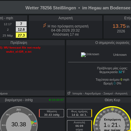
Wetter 78256 Steißlingen • im Hegau am Bodensee
πή - mph
Αστραπή
Ετή
7
12:17
13.75
Η πιο πρόσφατη αστραπή
in
12.6
2
04-08-2026 20:32
2026
Απόσταση 17 mi
27.3
25 Μάρ
Πρόβλεψη
Ο σημερινός ουρανός
2): WU forecast file not ready
wufct_el-GR_e.txt
Unknown
Πρόβλεψη μίας ώρας:
θερμοκρασία
32
°F
Ταχύτητα ανέμου
0
mph
Βροχή
0%
είμενα
Ιστορία
- Aεροδρόμιο
- Σεισμοί
- Αστραπή
βαρόμετρο - inHg
Θέση Κυρ
19:30:57
29.5
11
13
Μέγιστη
Φως ημέρας
10
14
30.43 inHg
14 Ω. 44 λ.
09
15
29.0
30.0
08
16
Εκτιμώμενη
07
17
Ανατολή
30.38
1
21
06
18
28.5
30.5
06:09
Ω.
λ.
05
19
αύριο
φως ημέρας