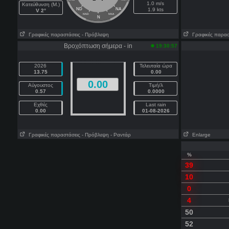
1.0 m/s
Κατεύθυνση (Μ.)
ND
NA
1.9 kts
V 2°
NND
NNA
N
Γραφικές παραστάσεις
- Πρόβλεψη
Γραφικές παρασ
Βροχόπτωση σήμερα - in
19:30:57
2026
Τελευταία ώρα
13.75
0.00
0.00
Αύγουστος
Τιμή/λ
0.57
0.0000
Εχθές
Last rain
0.00
01-08-2026
Γραφικές παραστάσεις
- Πρόβλεψη
- Ραντάρ
Enlarge
%
39
10
0
4
50
52