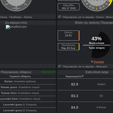
04
20
03
21
28.0
31.0
Aζιμούθιο
|
02
22
281.3° DVD
01
23
27.5
31.5
τάσεις
- Πρόβλεψη
- Χάρτης
Πληροφορίες για το φεγγάρι
- Αυrora
- Μετεω
Ζω κάμερα ιστός
Φάση της σελήνης Πληροφο
Σελήνη
23:51
43%
Φωτεινότητα
Πανσέληνος
Τρίτο τέταρτο
Παρ 28 Αυγ
Perseids
Πληροφορίες για το φεγγάρι
- Μετεωροί
Πληροφορίες εδάφους
Extra block large
19:30:57
Υγρασία εδάφους
θερμοκρασία°F
Garten
: Απαιτείται άρδευση
82.9
Garten
Tomate gross
: Επικίνδυνο στεγνό
Tomate klein
: Επικίνδυνο στεγνό
83.3
SZ
Lavendel klein
: Επικίνδυνο στεγνό
Lavendel gross 1
: Επαρκής
84.9
S-Panel
Lavendel gross 2
: Επαρκής