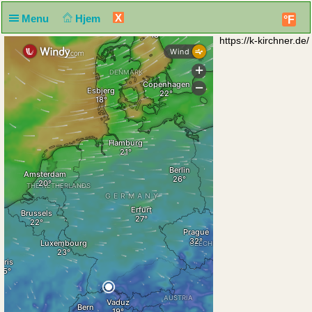
X
Menu
Hjem
°F
https://k-kirchner.de/