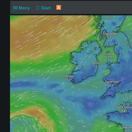
X
Meny
Start