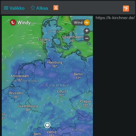
X
Valikko
Alkaa
°F
https://k-kirchner.de/