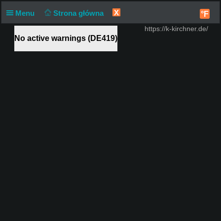
X
Menu
Strona główna
°F
https://k-kirchner.de/
No active warnings (DE419)