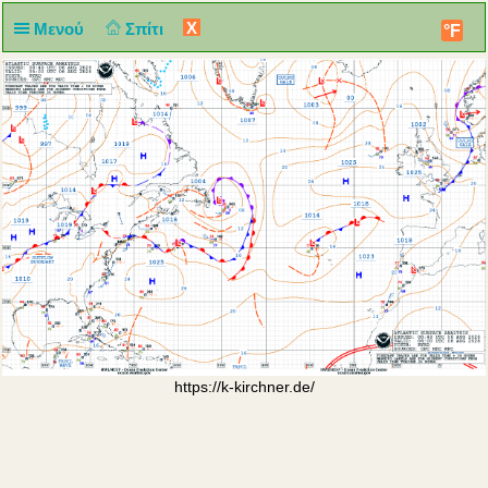
X
Μενού
Σπίτι
°F
https://k-kirchner.de/