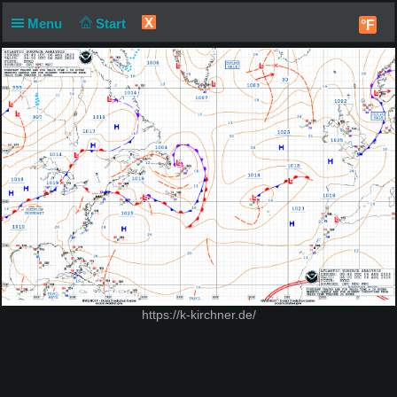
X
Menu
Start
°F
https://k-kirchner.de/