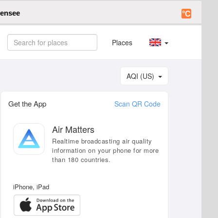
densee
°C